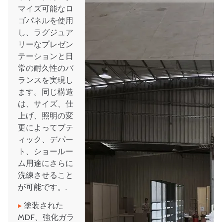
マイズ可能なロ
ゴパネルを使用
し、ラグジュア
リーなプレゼン
テーションと日
常の耐久性のバ
ランスを実現し
ます。同じ構造
は、サイズ、仕
上げ、照明の変
更によってブテ
ィック、デパー
ト、ショールー
ム用途にさらに
洗練させること
が可能です。.
▸
塗装された
MDF、強化ガラ