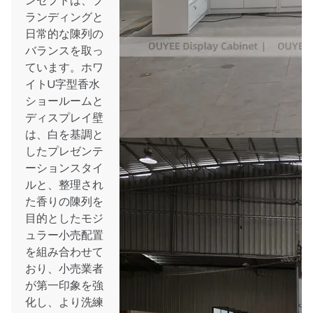
ンセプトは、ブ
ランディングと
日常的な陳列の
バランスを取っ
ています。ホワ
イトU字型香水
ショールームと
ディスプレイ壁
は、白を基調と
したプレゼンテ
ーションスタイ
ルと、整理され
た香りの陳列を
目的としたモジ
ュラー小売配置
を組み合わせて
おり、小売業者
が第一印象を強
化し、より洗練