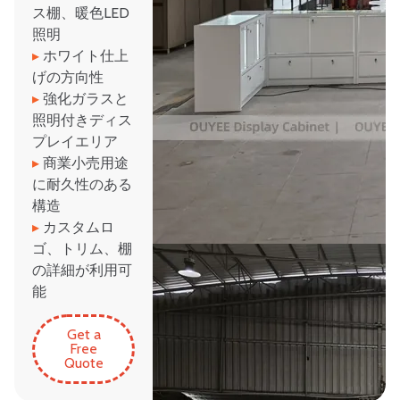
ス棚、暖色LED
照明
▸
ホワイト仕上
げの方向性
▸
強化ガラスと
照明付きディス
プレイエリア
▸
商業小売用途
に耐久性のある
構造
▸
カスタムロ
ゴ、トリム、棚
の詳細が利用可
能
Get a
Free
Quote