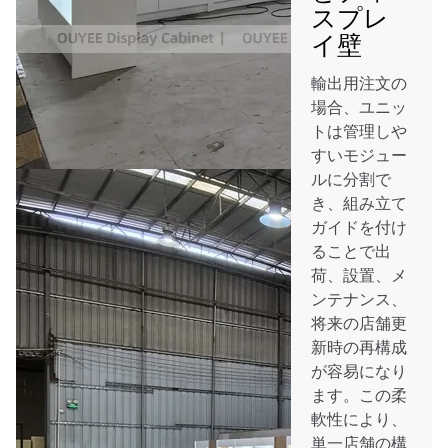
スプレ
イ壁
輸出用注文の
場合、ユニッ
トは管理しや
すいモジュー
ルに分割で
き、組み立て
ガイドを付け
ることで出
荷、設置、メ
ンテナンス、
将来の店舗更
新時の再構成
が容易になり
ます。この柔
軟性により、
単一店舗の構