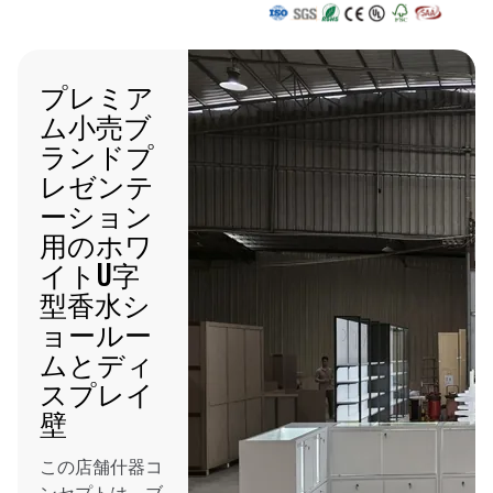
プレミア
ム小売ブ
ランドプ
レゼンテ
ーション
用のホワ
イトU字
型香水シ
ョールー
ムとディ
スプレイ
壁
この店舗什器コ