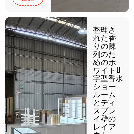
整理さ
れた香
りの陳
列のた
めのホ
ワイトU
字型香水
ショー
ルーム
とディ
スプレ
イ壁の
レイア