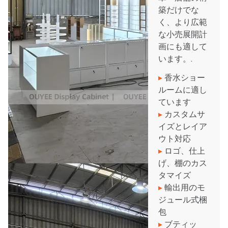
築だけでな
く、より広範
な小売展開計
画にも適して
います。.
▸
香水ショー
ルームに適し
ています
▸
カスタムサ
イズとレイア
ウト対応
▸
ロゴ、仕上
げ、棚のカス
タマイズ
▸
輸出用のモ
ジュール式梱
包
▸
ブティッ