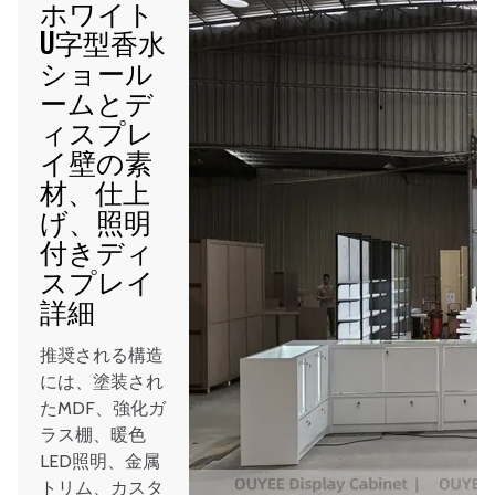
ホワイト
U字型香水
ショール
ームとデ
ィスプレ
イ壁の素
材、仕上
げ、照明
付きディ
スプレイ
詳細
推奨される構造
には、塗装され
たMDF、強化ガ
ラス棚、暖色
LED照明、金属
トリム、カスタ