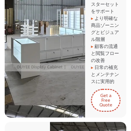
スターセット
をサポート
▸
より明確な
商品ゾーニン
グとビジュア
ル階層
▸
顧客の流通
と閲覧フロー
の改善
▸
日常の補充
とメンテナン
スに実用的
Get a
Free
Quote