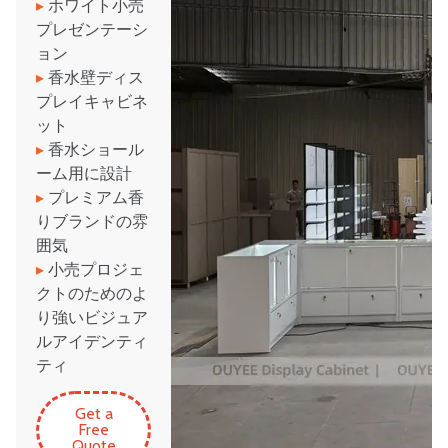
▸
ホワイト小売
プレゼンテーシ
ョン
▸
香水壁ディス
プレイキャビネ
ット
▸
香水ショール
ーム用に設計
▸
プレミアム香
りブランドの雰
囲気
▸
小売プロジェ
クトのためのよ
り強いビジュア
ルアイデンティ
ティ
Get a
Free
Quote