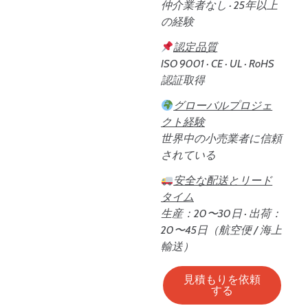
仲介業者なし · 25年以上
の経験
認定品質
ISO 9001 · CE · UL · RoHS
認証取得
グローバルプロジェ
クト経験
世界中の小売業者に信頼
されている
安全な配送とリード
タイム
生産：20〜30日 · 出荷：
20〜45日（航空便 / 海上
輸送）
見積もりを依頼
する