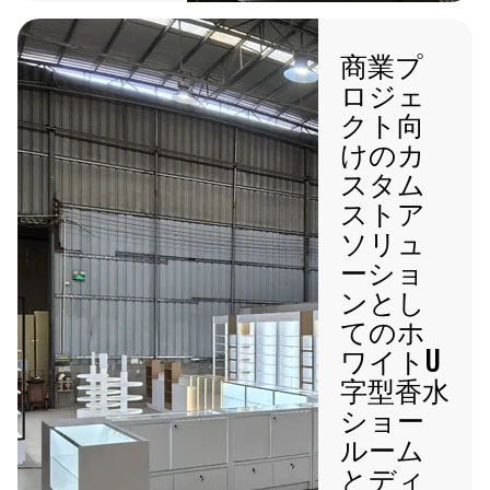
商業プ
ロジェ
クト向
けのカ
スタム
ストア
ソリュ
ーショ
ンとし
てのホ
ワイトU
字型香水
ショー
ルーム
とディ