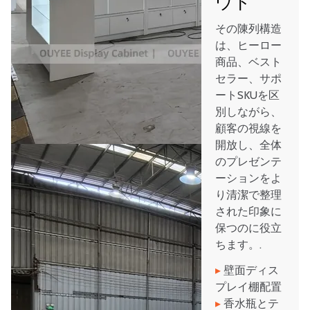
ウト
その陳列構造
は、ヒーロー
商品、ベスト
セラー、サポ
ートSKUを区
別しながら、
顧客の視線を
開放し、全体
のプレゼンテ
ーションをよ
り清潔で整理
された印象に
保つのに役立
ちます。.
▸
壁面ディス
プレイ棚配置
▸
香水瓶とテ