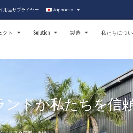
Japanese
ィスプレイ用品サプライヤー
ェクト
Solution
製造
私たちについ
ランドが私たちを信
ーなのか
ん。リスク管理、再現