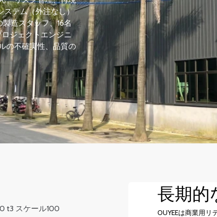
造システム（外注なし）
製造スタッフ、16名
プロジェクトエンジニ
ルの不確実性、品質の
長期的な
OUYEEは商業用