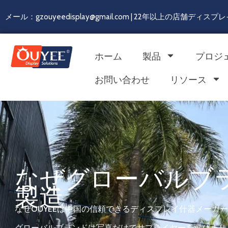
メール：gzouyeedisplay@gmail.com | 22年以上の店舗デ
ホーム
製品
プロジ
お問い合わせ
リソース
なぜグローバルブ
製造
なぜOUYEEは中国の信頼できるディスプレイ什器メーカ
グローバルブランドは写真だけでサプライヤーを選びませ