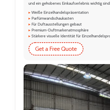
und ein gehobenes Einkaufserlebnis wichtig sind
▸
Weiße Einzelhandelspräsentation
▸
Parfümwandschaukasten
▸
Für Duftausstellungen gebaut
▸
Premium-Duftmarkenatmosphäre
▸
Stärkere visuelle Identität für Einzelhandelspr
Get a Free Quote