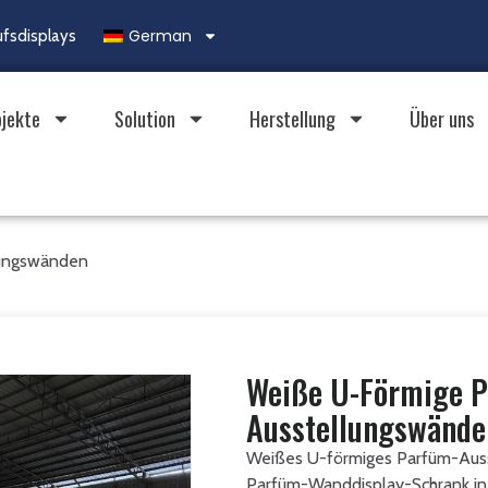
German
ufsdisplays
ojekte
Solution
Herstellung
Über uns
lungswänden
Weiße U-Förmige P
Ausstellungswände
Weißes U-förmiges Parfüm-Auss
Parfüm-Wanddisplay-Schrank in