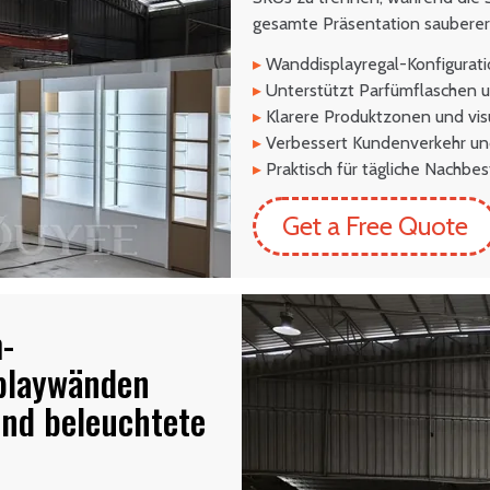
gesamte Präsentation sauberer u
▸
Wanddisplayregal-Konfigurati
▸
Unterstützt Parfümflaschen 
▸
Klarere Produktzonen und visu
▸
Verbessert Kundenverkehr un
▸
Praktisch für tägliche Nachbe
Get a Free Quote
-
playwänden
und beleuchtete