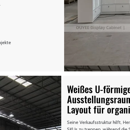
.
ojekte
Weißes U-förmig
Ausstellungsrau
Layout für organ
Seine Verkaufsstruktur hilft, H
SKUs zu trennen, während die S