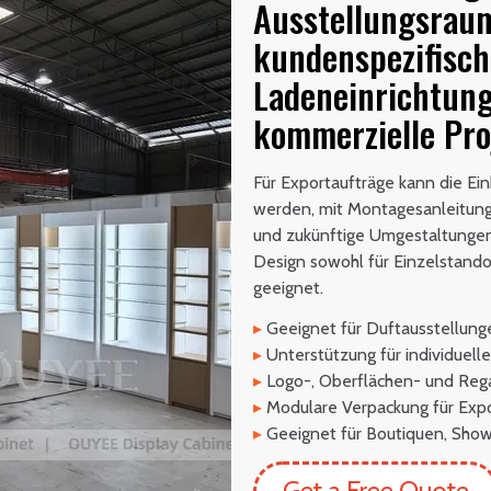
Ausstellungsraum
kundenspezifisch
Ladeneinrichtung
kommerzielle Pro
Für Exportaufträge kann die Ei
werden, mit Montagesanleitung,
und zukünftige Umgestaltungen e
Design sowohl für Einzelstandor
geeignet.
▸
Geeignet für Duftausstellung
▸
Unterstützung für individuel
▸
Logo-, Oberflächen- und Reg
▸
Modulare Verpackung für Expo
▸
Geeignet für Boutiquen, Sho
Get a Free Quote