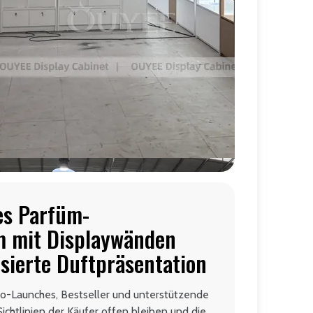
es Parfüm-
m mit Displaywänden
isierte Duftpräsentation
ero-Launches, Bestseller und unterstützende
ichtlinien der Käufer offen bleiben und die