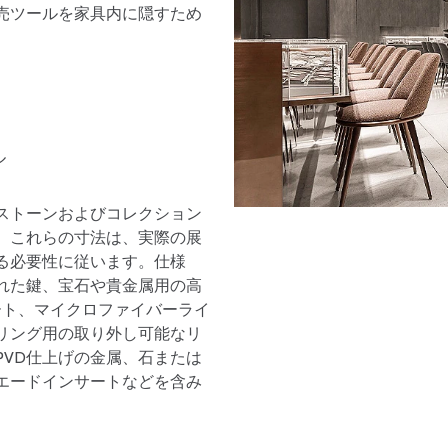
売ツールを家具内に隠すため
ル
ストーンおよびコレクション
。これらの寸法は、実際の展
る必要性に従います。仕様
れた鍵、宝石や貴金属用の高
ート、マイクロファイバーライ
リング用の取り外し可能なリ
VD仕上げの金属、石または
エードインサートなどを含み