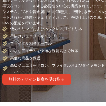
相談テーブルを設計・製造します。これらの什器は、小さな
再現をコントロールする必要性を中心に構築されています。
システム、宝石や貴金属用の高CRI照明、照明付きデッキの
ートされた低鉄度セキュリティガラス、PVD仕上げの金属
中への配送を行います。.
低めのリングおよびネックレス用ビトリネ
壁掛けジュエリーギャラリー
ブライダル相談テーブル
小さなアイテムを快適な視聴高さで展示
高価な商品を保護
高級ジュエリーサロン、ブライダルおよびダイヤモンド
ール
無料のデザイン提案を受け取る