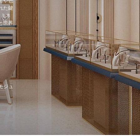
射や色
れた鍵
ラミネ
と世界
モジュ