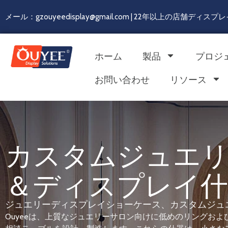
メール：gzouyeedisplay@gmail.com | 22年以上の店舗デ
ホーム
製品
プロジ
お問い合わせ
リソース
カスタムジュエ
＆ディスプレイ什
ジュエリーディスプレイショーケース、カスタムジュ
Ouyeeは、上質なジュエリーサロン向けに低めのリングお