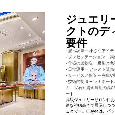
ジュエリ
クトのデ
要件
• 展示容量 — 小さなア
• プレゼンテーション — 
• 什器の柔軟性 — 反射
• 日常運用 — アシスト販
• サービスと保管 — 在
• 技術的制御 — ラミネ
ム、宝石や貴金属用の高C
ート
高級ジュエリーサロンにお
適な視聴高さで展示しつつ
ことです。Ouyeeは、