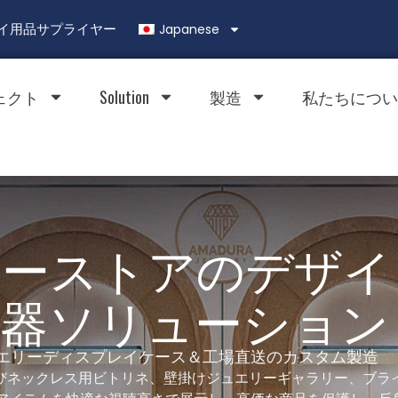
Japanese
ィスプレイ用品サプライヤー
ェクト
Solution
製造
私たちについ
リーストアのデザイ
器ソリューション
エリーディスプレイケース＆工場直送のカスタム製造
よびネックレス用ビトリネ、壁掛けジュエリーギャラリー、ブラ