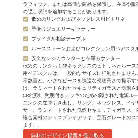
ラフィック、または高価な商品を保護し、在庫や販
の隠し収納を追加することがあります。.
低めのリングおよびネックレス用ビトリネ
壁掛けジュエリーギャラリー
ブライダル相談テーブル
ルースストーンおよびコレクション用ペデスタ
安全なレジカウンターと在庫カウンター
低めのリングおよびネックレスのビトリネとルース
用ペデスタルは、一般的なサイズに強制されません
示数量と、小さなピースを快適な視聴高さで提示す
は、ラミネートされたセキュリティガラスと制限さ
CRI照明、照明付きデッキのための隠された電源ル
ニングの在庫引き出し、リング、ネックレス、イヤ
サー、ラミネートされた低鉄セキュリティガラス、P
複合素材のディスプレイデッキ、宝石グレードのス
ます。.
無料のデザイン提案を受け取る