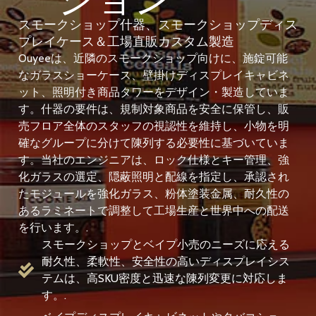
スモークショップ什器、スモークショップディス
プレイケース＆工場直販カスタム製造
Ouyeeは、近隣のスモークショップ向けに、施錠可能
なガラスショーケース、壁掛けディスプレイキャビネ
ット、照明付き商品タワーをデザイン・製造していま
す。什器の要件は、規制対象商品を安全に保管し、販
売フロア全体のスタッフの視認性を維持し、小物を明
確なグループに分けて陳列する必要性に基づいていま
す。当社のエンジニアは、ロック仕様とキー管理、強
化ガラスの選定、隠蔽照明と配線を指定し、承認され
たモジュールを強化ガラス、粉体塗装金属、耐久性の
あるラミネートで調整して工場生産と世界中への配送
を行います。.
スモークショップとベイプ小売のニーズに応える
耐久性、柔軟性、安全性の高いディスプレイシス
テムは、高SKU密度と迅速な陳列変更に対応しま
す。.