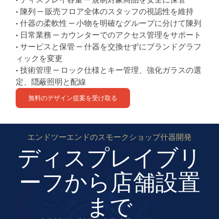
• 陳列 — 販売フロア全体のスタッフの視認性を維持
• 什器の柔軟性 — 小物を明確なグループに分けて陳列
• 日常業務 — カウンターでのアクセス管理をサポート
• サービスと保管 — 什器を交換せずにブランドグラフ
ィックを変更
• 技術管理 — ロック仕様とキー管理、強化ガラスの選
定、隠蔽照明と配線
無料のデザイン提案を受け取る
エンドツーエンドのスモークショップ什器開発
ディスプレイブリ
ーフから店舗設置
まで