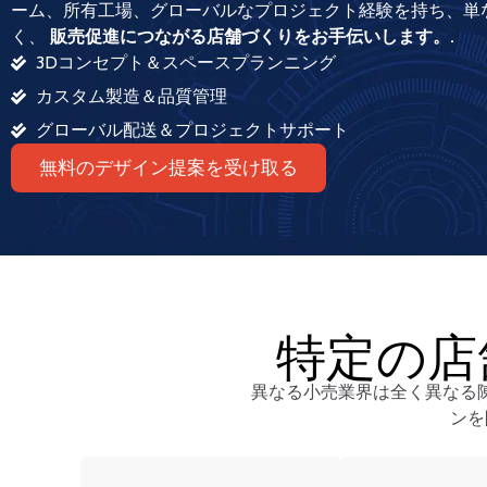
ーム、所有工場、グローバルなプロジェクト経験を持ち、単
く、
販売促進につながる店舗づくりをお手伝いします。.
3Dコンセプト＆スペースプランニング
カスタム製造＆品質管理
グローバル配送＆プロジェクトサポート
無料のデザイン提案を受け取る
特定の店
異なる小売業界は全く異なる陳
ンを