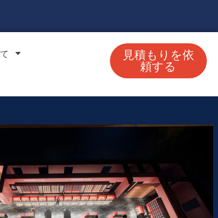
て
見積もりを依
頼する