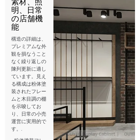
素材、照
明、日常
の店舗機
能
構造の詳細は、
プレミアムな外
観を損なうこと
なく繰り返しの
陳列更新に適し
ています。見え
る構成は粉体塗
装されたフレー
ムと木目調の棚
を示唆してお
り、日常の小売
運営に実用的で
す。.