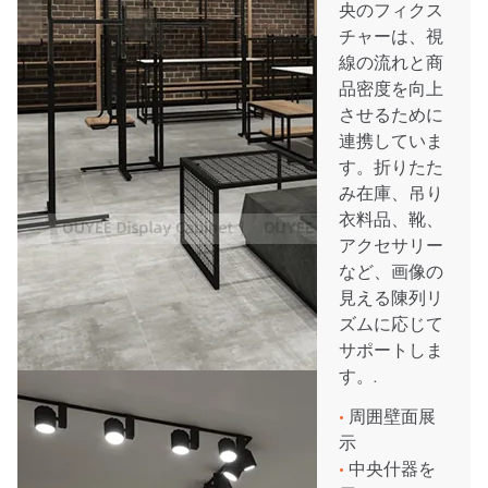
央のフィクス
チャーは、視
線の流れと商
品密度を向上
させるために
連携していま
す。折りたた
み在庫、吊り
衣料品、靴、
アクセサリー
など、画像の
見える陳列リ
ズムに応じて
サポートしま
す。.
•
周囲壁面展
示
•
中央什器を