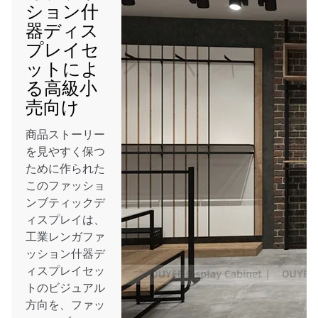
ション什
器ディス
プレイセ
ットによ
る高級小
売向け
商品ストーリー
を見やすく保つ
ために作られた
このファッショ
ンブティックデ
ィスプレイは、
工業レンガファ
ッション什器デ
ィスプレイセッ
トのビジュアル
方向を、ファッ