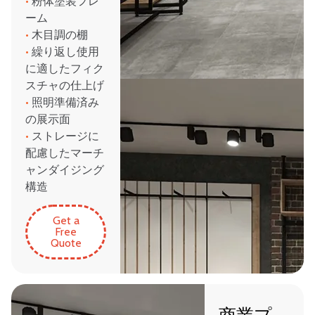
•
粉体塗装フレ
ーム
•
木目調の棚
•
繰り返し使用
に適したフィク
スチャの仕上げ
•
照明準備済み
の展示面
•
ストレージに
配慮したマーチ
ャンダイジング
構造
Get a
Free
Quote
商業プ