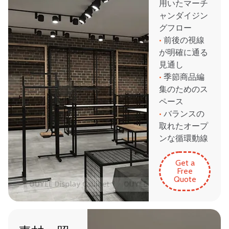
用いたマーチ
ャンダイジン
グフロー
•
前後の視線
が明確に通る
見通し
•
季節商品編
集のためのス
ペース
•
バランスの
取れたオープ
ンな循環動線
Get a
Free
Quote