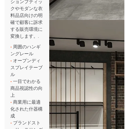
ションブティッ
クやモダンな衣
料品店向けの明
確で顧客に訴求
する販売環境に
変換します。.
•
周囲のハンギ
ングレール
•
オープンディ
スプレイテーブ
ル
•
一目でわかる
商品視認性の向
上
•
商業用に最適
化された什器構
成
•
ブランドスト