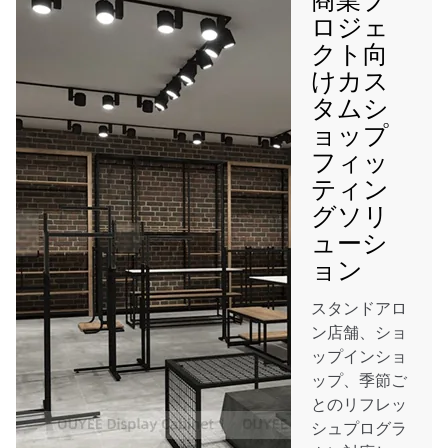
ロジェ
クト向
けカス
タムシ
ョップ
フィッ
ティン
グソリ
ューシ
ョン
スタンドアロ
ン店舗、ショ
ップインショ
ップ、季節ご
とのリフレッ
シュプログラ