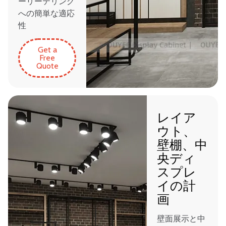
ーリーテリング
への簡単な適応
性
Get a
Free
Quote
レイア
ウト、
壁棚、中
央ディ
スプレ
イの計
画
壁面展示と中