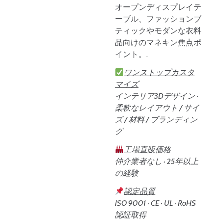
オープンディスプレイテ
ーブル、ファッションブ
ティックやモダンな衣料
品向けのマネキン焦点ポ
イント。.
ワンストップカスタ
マイズ
インテリア3Dデザイン ·
柔軟なレイアウト / サイ
ズ / 材料 / ブランディン
グ
工場直販価格
仲介業者なし · 25年以上
の経験
認定品質
ISO 9001 · CE · UL · RoHS
認証取得