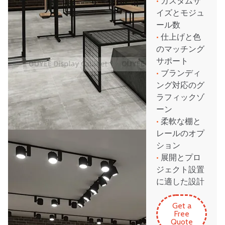
•
カスタムサ
イズとモジュ
ール数
•
仕上げと色
のマッチング
サポート
•
ブランディ
ング対応のグ
ラフィックゾ
ーン
•
柔軟な棚と
レールのオプ
ション
•
展開とプロ
ジェクト設置
に適した設計
Get a
Free
Quote