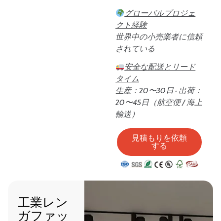
グローバルプロジェ
クト経験
世界中の小売業者に信頼
されている
安全な配送とリード
タイム
生産：20〜30日 · 出荷：
20〜45日（航空便 / 海上
輸送）
見積もりを依頼
する
工業レン
ガファッ