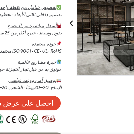
تخصيص شامل من نقطة واحد
تصميم داخلي ثلاثي الأبعاد · تخطي
أسعار مباشرة من المصنع
بدون وسيط · خبرة أكثر من 25 سنة
جودة معتمدة
ISO 9001 · CE · UL · RoHS معتمد
خبرة مشاريع عالمية
موثوق به من قبل تجار التجزئة حو
توصيل آمن ووقت قياسي
الإنتاج: 20–30 يومًا · الشحن: 20–45 يومًا (جوي / بحري)
احصل على عرض س