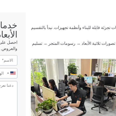
خدمات
 تجزئة قابلة للبناء وأنظمة تجهيزات. نبدأ بالتقسيم
الأبعاد
احصل على أ
تصورات ثلاثية الأبعاد → رسومات المتجر → تسليم
والعروض. ا
United
States
+1