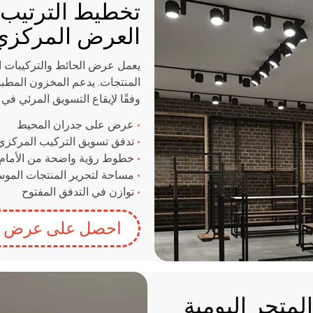
تخطيط الترتيب،
العرض المركزي
يعمل عرض الحائط والتركيبات ا
المنتجات. يدعم المخزون المطبوع
وفقًا لإيقاع التسويق المرئي في 
•
عرض على جدران المحيط
•
تدفق تسويق التركيب المركزي
•
خطوط رؤية واضحة من الأمام 
•
مساحة لتحرير المنتجات الموس
•
توازن في التدفق المفتوح
احصل على عرض س
المتجر اليومية