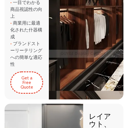
•
一目でわかる
商品視認性の向
上
•
商業用に最適
化された什器構
成
•
ブランドスト
ーリーテリング
への簡単な適応
性
Get a
Free
Quote
レイア
ウト、