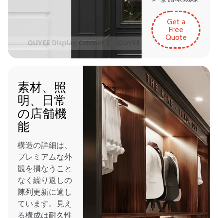
Get a
Free
Quote
素材、照
明、日常
の店舗機
能
構造の詳細は、
プレミアムな外
観を損なうこと
なく繰り返しの
陳列更新に適し
ています。見え
る構成は耐久性