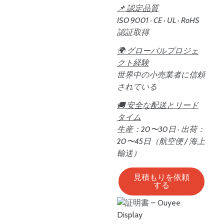
📌 認定品質
ISO 9001 · CE · UL · RoHS
認証取得
🌍 グローバルプロジェ
クト経験
世界中の小売業者に信頼
されている
🚚 安全な配送とリード
タイム
生産：20〜30日 · 出荷：
20〜45日（航空便 / 海上
輸送）
見積もりを依頼
する