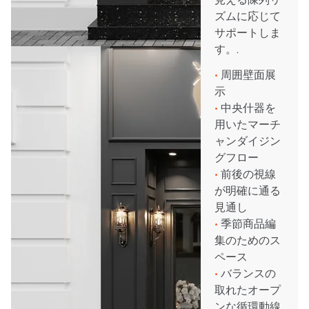
ズムに応じて
サポートしま
す。.
•
周囲壁面展
示
•
中央什器を
用いたマーチ
ャンダイジン
グフロー
•
前後の視線
が明確に通る
見通し
•
季節商品編
集のためのス
ペース
•
バランスの
取れたオープ
ンな循環動線