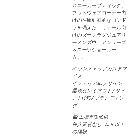
スニーカーブティック、
フットウェアコーナー向
けの在庫効率的なゴンド
ラを備えた、リテール向
けのダークラグジュアリ
ーメンズウェアシューズ
＆スーツショールー
ム。.
✅ ワンストップカスタマ
イズ
インテリア3Dデザイン ·
柔軟なレイアウト / サイ
ズ / 材料 / ブランディン
グ
🏭 工場直販価格
仲介業者なし · 25年以上
の経験