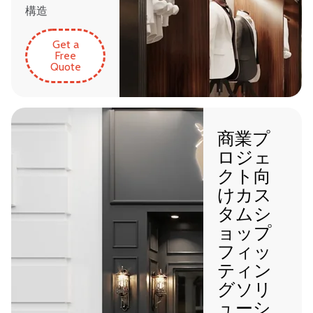
構造
Get a
Free
Quote
商業プ
ロジェ
クト向
けカス
タムシ
ョップ
フィッ
ティン
グソリ
ューシ