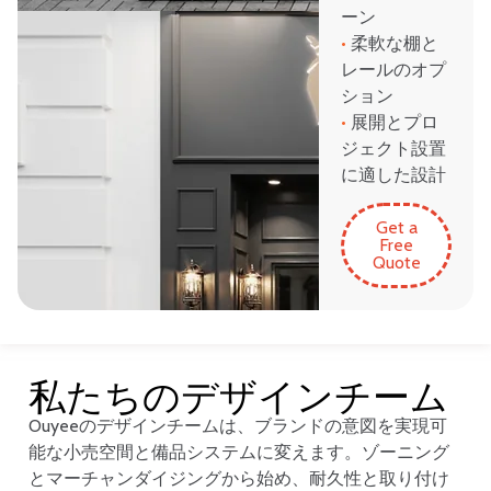
ーン
•
柔軟な棚と
レールのオプ
ション
•
展開とプロ
ジェクト設置
に適した設計
Get a
Free
Quote
私たちのデザインチーム
Ouyeeのデザインチームは、ブランドの意図を実現可
能な小売空間と備品システムに変えます。ゾーニング
とマーチャンダイジングから始め、耐久性と取り付け