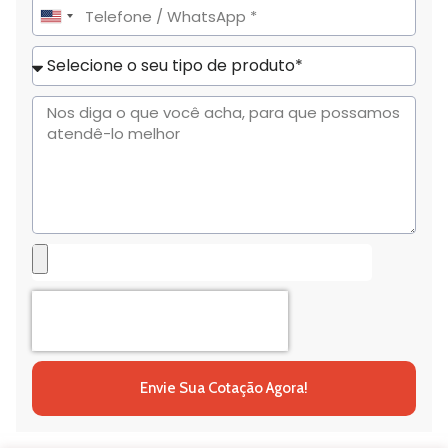
United
States
+1
Envie Sua Cotação Agora!