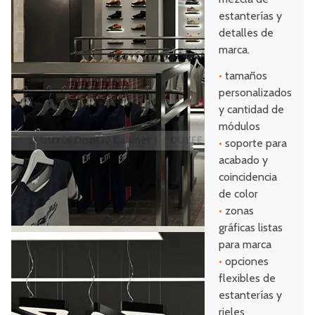
estanterías y
detalles de
marca.
•
tamaños
personalizados
y cantidad de
módulos
•
soporte para
acabado y
coincidencia
de color
•
zonas
gráficas listas
para marca
•
opciones
flexibles de
estanterías y
rieles