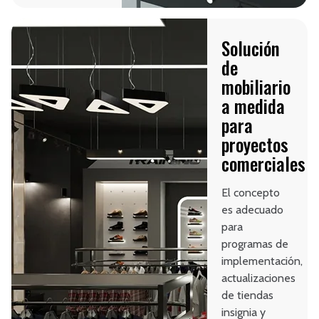
Solución
de
mobiliario
a medida
para
proyectos
comerciales
El concepto
es adecuado
para
programas de
implementación,
actualizaciones
de tiendas
insignia y