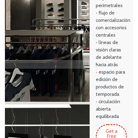
perimetrales
•
flujo de
comercialización
con accesorios
centrales
•
líneas de
visión claras
de adelante
hacia atrás
•
espacio para
edición de
productos de
temporada
•
circulación
abierta
equilibrada
Get a
Free