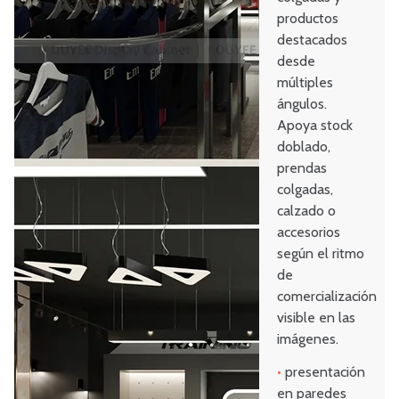
productos
destacados
desde
múltiples
ángulos.
Apoya stock
doblado,
prendas
colgadas,
calzado o
accesorios
según el ritmo
de
comercialización
visible en las
imágenes.
•
presentación
en paredes