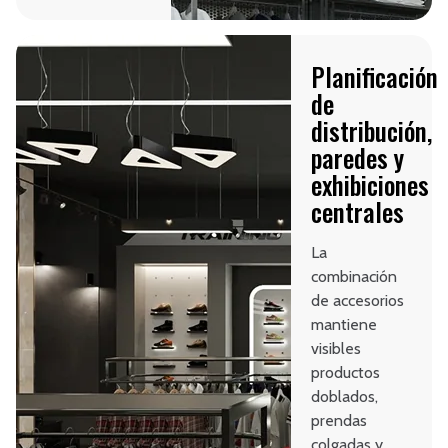
Planificación
de
distribución,
paredes y
exhibiciones
centrales
La
combinación
de accesorios
mantiene
visibles
productos
doblados,
prendas
colgadas y