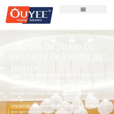
Empresa De Diseño De
Interiores De Tiendas De
Joyería
Ouyee es una empresa líder en diseño de tiendas
de joyería en China con más de una década de
experiencia. Ofrecemos servicios integrales a nivel
mundial, incluyendo consulta, diseño, fabricación,
entrega e instalación.
Una tienda de joyería no solo vende joyas y relojes,
sino que también ofrece servicios como