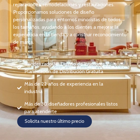
reparaciones, remodelaciones y restauraciones.
Proporcionamos soluciones de diseño
personalizadas para entornos minoristas de todos
los tamaños, ayudando a los clientes a mejorar la
experiencia en la tienda y a construir reconocimiento
de marca.
Renderizado 3D Diseño de Interiores y
Planificación de Distribución Gratuita
Más de 22 años de experiencia en la
industria
Más de 30 diseñadores profesionales listos
para atenderte
Solicita nuestro último precio