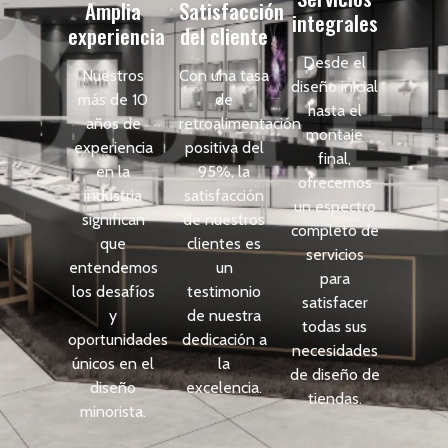
Amplia
Satisfacción
integrales
experiencia
del cliente
Desde el
Nuestros
Con una tasa
diseño inicial
más de 10
de
hasta el
años de
retroalimentación
montaje
experiencia
positiva del
final,
en la
95%, la
ofrecemos
industria
satisfacción
un espectro
significan
de nuestros
completo de
que
clientes es
servicios
entendemos
un
para
los desafíos
testimonio
satisfacer
y
de nuestra
todas sus
oportunidades
dedicación a
necesidades
únicos en el
la
de diseño de
diseño
excelencia.
tiendas.
minorista.