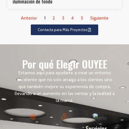
iluminación de fondo
Anterior
1
2
3
4
5
Siguiente
Contacta para Más Proyectos
Por qué Elegir OUYEE
Estamos aquí para ayudarte a crear un entorno
excelente que no solo atraiga a los clientes sino
que también mejore su experiencia de compra,
llevando a un aumento en las ventas y la lealtad a
la marca.
Servicios