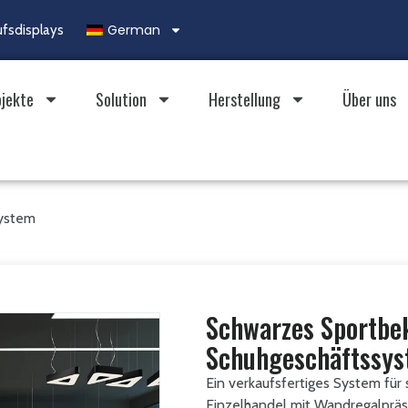
German
ufsdisplays
ojekte
Solution
Herstellung
Über uns
system
Schwarzes Sportbe
Schuhgeschäftssy
Ein verkaufsfertiges System fü
Einzelhandel mit Wandregalprä