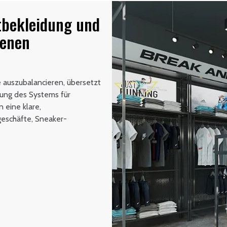
tbekleidung und
benen
e auszubalancieren, übersetzt
tung des Systems für
 eine klare,
eschäfte, Sneaker-