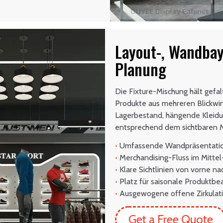
Layout-, Wandbay
Planung
Die Fixture-Mischung hält gef
Produkte aus mehreren Blickwink
Lagerbestand, hängende Kleidu
entsprechend dem sichtbaren M
•
Umfassende Wandpräsentati
•
Merchandising-Fluss im Mittel
•
Klare Sichtlinien von vorne na
•
Platz für saisonale Produktbe
•
Ausgewogene offene Zirkulat
Get a Free Quote