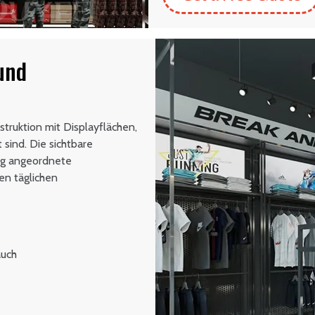
und
truktion mit Displayflächen,
 sind. Die sichtbare
äg angeordnete
en täglichen
auch