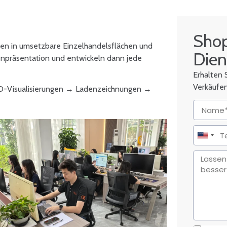
Sho
n in umsetzbare Einzelhandelsflächen und
Dien
npräsentation und entwickeln dann jede
Erhalten 
Verkäufe
3D-Visualisierungen → Ladenzeichnungen →
United
States
+1