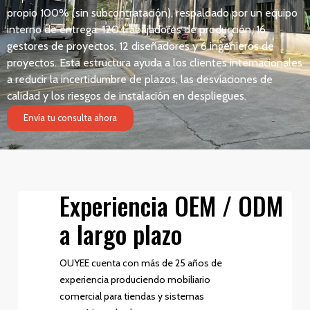
propio 100% (sin subcontratación), respaldado por un equipo
interno de entrega: 120 trabajadores de producción, 16
gestores de proyectos, 12 diseñadores y 6 ingenieros de
proyectos. Esta estructura ayuda a los clientes internacionales
a reducir la incertidumbre de plazos, las desviaciones de
calidad y los riesgos de instalación en despliegues.
Envía tu consulta ahora
Experiencia OEM / ODM
a largo plazo
OUYEE cuenta con más de 25 años de
experiencia produciendo mobiliario
comercial para tiendas y sistemas