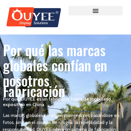
Por qué las marcas
globales confían en
nosotros
Fabricación
Por qué OUYEE es un fabricante fiable de mobiliario
expositivo en China
Las marcas globales no eligen proveedores basándose en
fotos, sino en el control de riesgos, la repetibilidad y la
responsabilidad. OUYEE opera un sistema de fabricación