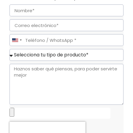
United
States
+1