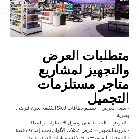
متطلبات العرض
والتجهيز لمشاريع
متاجر مستلزمات
التجميل
• سعة العرض — تنظيم نطاقات SKU الكثيفة بدون فوضى
بصرية
• العرض — الحفاظ على وصول الاختبارات والنظافة
• مرونة التجهيز — عرض عائلات الألوان تحت إضاءة دقيقة
• التشغيل اليومي — دمج الإكسسوارات الصغيرة مع