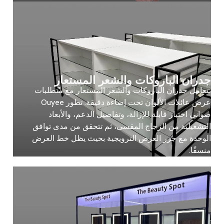
جدران الباروكات والشعر المستعار
تتعامل جدران الباروكات والشعر المستعار مع متطلبات
عرض عائلات الألوان تحت إضاءة دقيقة. تطور Ouyee
صواني اختبار قابلة للإزالة، وتفاصيل الدعم، والأبعاد
التشغيلية من الزجاج المقسى، ثم تتحقق من مدى توافق
الوحدة مع جزر العرض الترويجية بحيث يظل خط العرض
منسقًا.