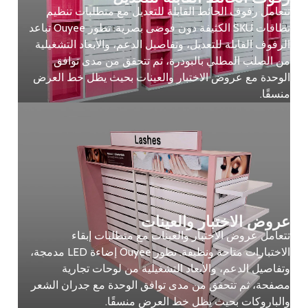
تتعامل رفوف الحائط القابلة للتعديل مع متطلبات تنظيم
نطاقات SKU الكثيفة دون فوضى بصرية. تطور Ouyee تباعد
الرفوف القابلة للتعديل، وتفاصيل الدعم، والأبعاد التشغيلية
من الصلب المطلي بالبودرة، ثم تتحقق من مدى توافق
الوحدة مع عروض الاختبار والعينات بحيث يظل خط العرض
منسقًا.
عروض الاختبار والعينات
تتعامل عروض الاختبار والعينات مع متطلبات إبقاء
الاختبارات متاحة ونظيفة. تطور Ouyee إضاءة LED مدمجة،
وتفاصيل الدعم، والأبعاد التشغيلية من لوحات تجارية
مصفحة، ثم تتحقق من مدى توافق الوحدة مع جدران الشعر
والباروكات بحيث يظل خط العرض منسقًا.