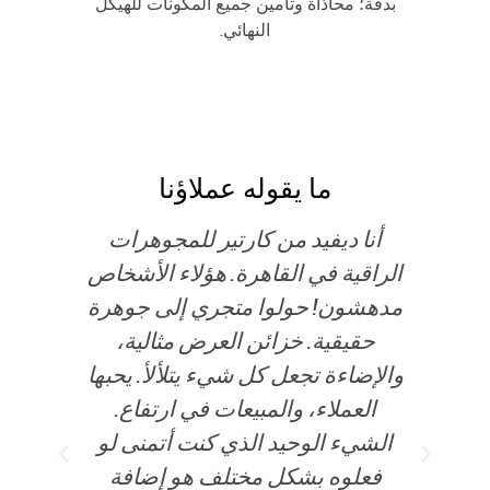
بدقة؛ محاذاة وتأمين جميع المكونات للهيكل
النهائي.
ما يقوله عملاؤنا
ز
أنا ديفيد من كارتير للمجوهرات
مر
ن
الراقية في القاهرة. هؤلاء الأشخاص
ف
هر
مدهشون! حولوا متجري إلى جوهرة
را
حقيقية. خزائن العرض مثالية،
،
والإضاءة تجعل كل شيء يتلألأ. يحبها
ال
ة
العملاء، والمبيعات في ارتفاع.
ا
يط
الشيء الوحيد الذي كنت أتمنى لو
عمل
فعلوه بشكل مختلف هو إضافة
ا