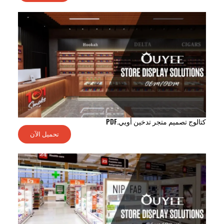
كتالوج تصميم متجر تدخين أويي.PDF
تحميل الآن