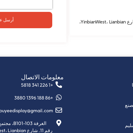
أرسل عر
الغرفة B101-103، مجتمع Yunhehui، رقم 11. شارع YinbianWest، Lianbian،
معلومات الاتصال
+1 226 341 5818
+86 188 1396 3880
صنع
ouyeedisplay@gmail.com
ليم