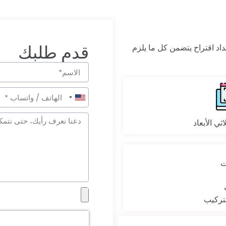
قدم طلبك
د اقتراح يتضمن كل ما يلزم
United
States
ثي الأبعاد
+1
تركيب