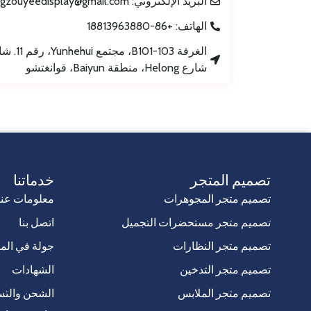
البريد الإلكتروني: gzouyeedisplay@gmail.com
الهاتف: +86-18813963880
شارع Helong، منطقة Baiyun، قوانغتشو
تصميم المتجر
خدماتنا
تصميم متجر المجوهرات
معلومات عنا
تصميم متجر مستحضرات التجميل
اتصل بنا
تصميم متجر النظارات
جولة في الم
تصميم متجر التدخين
الشهادات
تصميم متجر الملابس
الشحن والتس