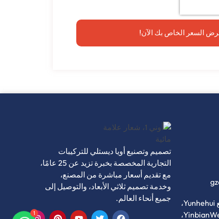
ض السعر الخاص بك الآن!
تصميم وتصنيع أويا ديستلي للتركيبات
التجارية المخصصة بخبرة تزيد عن 25 عامًا،
مع تقديم أسعار مباشرة من المصنع،
gz
وخدمة تصميم ثلاثي الأبعاد، والتوصيل إلى
جميع أنحاء العالم.
الغرفة B101-103، مجتمع Yunhehui،
رقم 11. شارع YinbianWest، Lianbian،