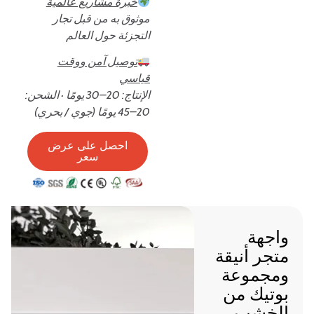
خبرة مشاريع عالمية
موثوق به من قبل تجار
التجزئة حول العالم
توصيل آمن ووقت
قياسي
الإنتاج: 20–30 يومًا · الشحن:
20–45 يومًا (جوي / بحري)
احصل على عرض
سعر
واجهة
متجر أنيقة
ومجموعة
بوتيك من
الخشب