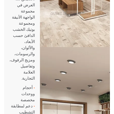
العرض في
مجموعة
الواجهة الأنيقة
ومجموعة
بوتيك الخشب
الدافئ حسب
الأبعاد،
والألوان،
والرسومات،
ومزيج الرفوف،
وتفاصيل
العلامة
التجارية.
•
أحجام
ووحدات
مخصصة
•
دعم لمطابقة
التشطيب