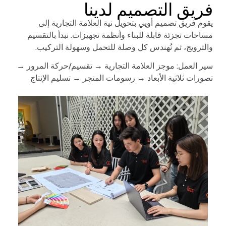
فريق التصميم لدينا
يقوم فريق تصميم أويي بتحويل نية العلامة التجارية إلى
مساحات تجزئة قابلة للبناء وأنظمة تجهيزات. نبدأ بالتقسيم
والترويج، ثم نُهندس كل وصلة للتحمل وسهولة التركيب.
سير العمل: موجز العلامة التجارية → تقسيم/حركة المرور →
تصورات ثلاثية الأبعاد → رسومات المتجر → تسليم الإنتاج