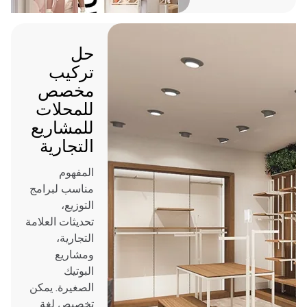
حل
تركيب
مخصص
للمحلات
للمشاريع
التجارية
المفهوم
مناسب لبرامج
التوزيع،
تحديثات العلامة
التجارية،
ومشاريع
البوتيك
الصغيرة. يمكن
تخصيص لغة