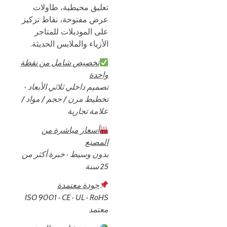
تعليق محيطية، طاولات
عرض مفتوحة، نقاط تركيز
على الموديلات للمتاجر
الأزياء والملابس الحديثة.
تخصيص شامل من نقطة
واحدة
تصميم داخلي ثلاثي الأبعاد ·
تخطيط مرن / حجم / مواد /
علامة تجارية
أسعار مباشرة من
المصنع
بدون وسيط · خبرة أكثر من
25 سنة
جودة معتمدة
ISO 9001 · CE · UL · RoHS
معتمد