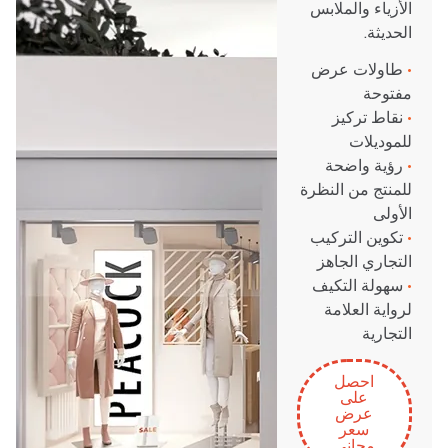
الأزياء والملابس
الحديثة.
•
طاولات عرض
مفتوحة
•
نقاط تركيز
للموديلات
•
رؤية واضحة
للمنتج من النظرة
الأولى
•
تكوين التركيب
التجاري الجاهز
•
سهولة التكيف
لرواية العلامة
التجارية
احصل
على
عرض
سعر
مجاني