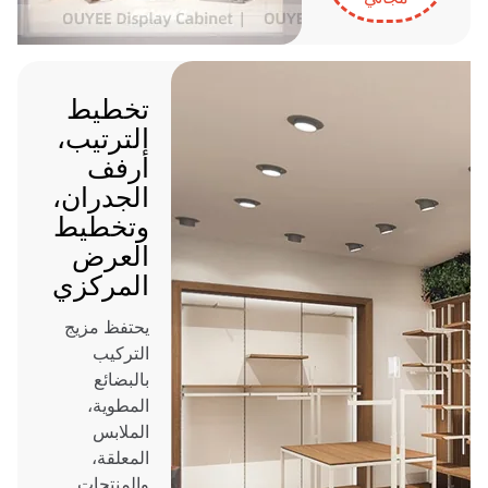
تخطيط
الترتيب،
أرفف
الجدران،
وتخطيط
العرض
المركزي
يحتفظ مزيج
التركيب
بالبضائع
المطوية،
الملابس
المعلقة،
والمنتجات