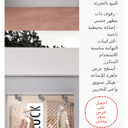
للبيع بالتجزئة.
•
رفوف ذات
مظهر خشبي
•
إضاءة محيطية
ناعمة
•
التركيبات
النهائية مناسبة
للاستخدام
المتكرر
•
أسطح عرض
جاهزة للإضاءة
•
هيكل تسويق
واعي للتخزين
احصل
على
عرض
سعر
مجاني