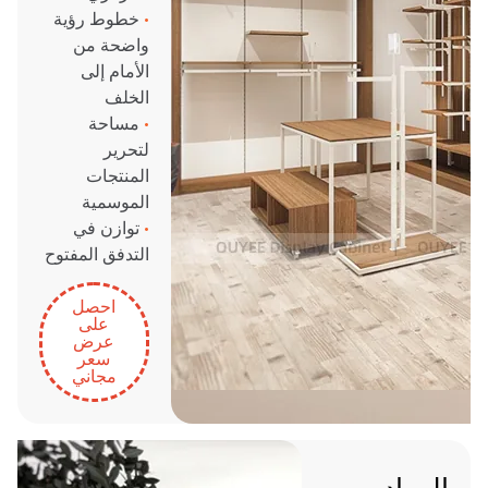
•
خطوط رؤية
واضحة من
الأمام إلى
الخلف
•
مساحة
لتحرير
المنتجات
الموسمية
•
توازن في
التدفق المفتوح
احصل
على
عرض
سعر
مجاني
المواد،