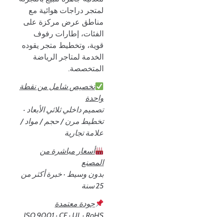
لمتجر دراجات هوائية مع
مناطق عرض مركزة على
الفئات، إطارات رفوف
قوية، وتخطيط متجر يقوده
الخدمة لمتاجر الرياضة
المتخصصة.
تخصيص شامل من نقطة
واحدة
تصميم داخلي ثلاثي الأبعاد ·
تخطيط مرن / حجم / مواد /
علامة تجارية
أسعار مباشرة من
المصنع
بدون وسيط · خبرة أكثر من
25 سنة
جودة معتمدة
ISO 9001 · CE · UL · RoHS