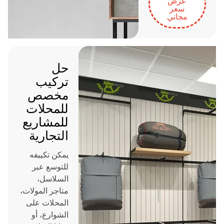
عرض
سعر
مجاني
حل
تركيب
مخصص
للمحلات
للمشاريع
التجارية
يمكن تكييفه
للتوسع عبر
السلاسل،
متاجر المولات،
المحلات على
الشوارع، أو