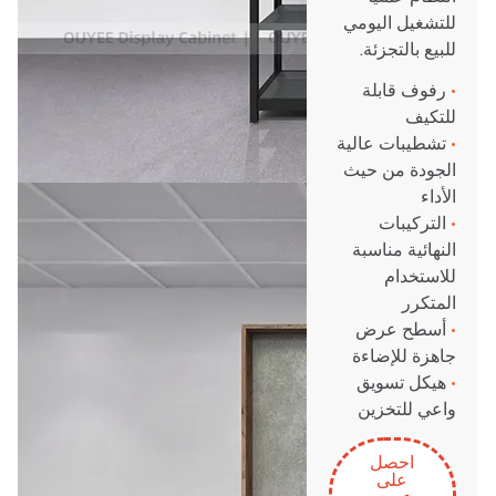
للتشغيل اليومي
للبيع بالتجزئة.
•
رفوف قابلة
للتكيف
•
تشطيبات عالية
الجودة من حيث
الأداء
•
التركيبات
النهائية مناسبة
للاستخدام
المتكرر
•
أسطح عرض
جاهزة للإضاءة
•
هيكل تسويق
واعي للتخزين
احصل
على