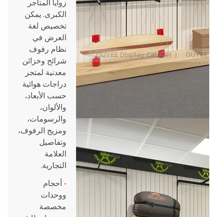
زوايا المتاجر
الكبرى. يمكن
تخصيص لغة
العرض في
نظام رفوف
شرائح وخزائن
معدنية لمتجر
دراجات هوائية
حسب الأبعاد،
والألوان،
والرسومات،
ومزيج الرفوف،
وتفاصيل
العلامة
التجارية.
•
أحجام
ووحدات
مخصصة