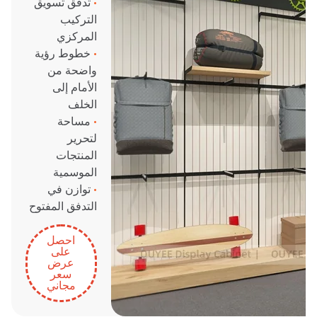
•
تدفق تسويق
التركيب
المركزي
•
خطوط رؤية
واضحة من
الأمام إلى
الخلف
•
مساحة
لتحرير
المنتجات
الموسمية
•
توازن في
التدفق المفتوح
احصل
على
عرض
سعر
مجاني