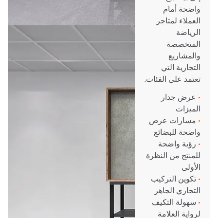
واضحة أمام
العملاء لمتاجر
الرياضة
المتخصصة
والمشاريع
التجارية التي
تعتمد على الفئات.
•
عرض جدار
الميزات
•
مسارات عرض
واضحة للبضائع
•
رؤية واضحة
للمنتج من النظرة
الأولى
•
تكوين التركيب
التجاري الجاهز
•
سهولة التكيف
لرواية العلامة