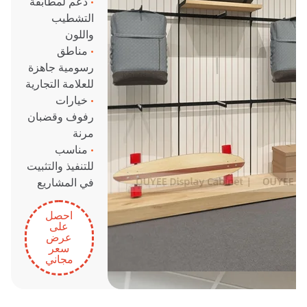
•
دعم لمطابقة
التشطيب
واللون
•
مناطق
رسومية جاهزة
للعلامة التجارية
•
خيارات
رفوف وقضبان
مرنة
•
مناسب
للتنفيذ والتثبيت
في المشاريع
احصل
على
عرض
سعر
مجاني