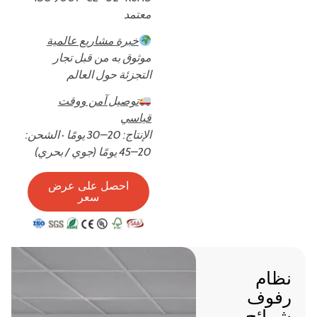
معتمد
خبرة مشاريع عالمية
موثوق به من قبل تجار
التجزئة حول العالم
توصيل آمن ووقت
قياسي
الإنتاج: 20–30 يومًا · الشحن:
20–45 يومًا (جوي / بحري)
احصل على عرض
سعر
نظام
رفوف
شرائح