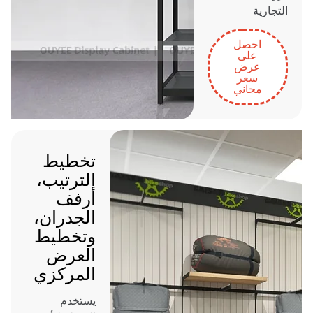
التجارية
احصل
على
عرض
سعر
مجاني
تخطيط
الترتيب،
أرفف
الجدران،
وتخطيط
العرض
المركزي
يستخدم