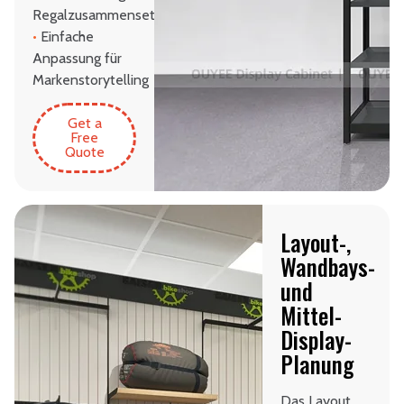
Regalzusammensetzung
•
Einfache
Anpassung für
Markenstorytelling
Get a
Free
Quote
Layout-,
Wandbays-
und
Mittel-
Display-
Planung
Das Layout