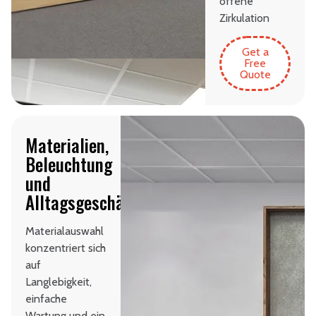
offene
Zirkulation
Get a
Free
Quote
Materialien,
Beleuchtung
und
Alltagsgeschäftsfunktion
Materialauswahl
konzentriert sich
auf
Langlebigkeit,
einfache
Wartung und ein