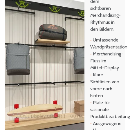
dem
sichtbaren
Merchandising-
Rhythmus in
den Bildern.
•
Umfassende
Wandpräsentation
•
Merchandising-
Fluss im
Mittel-Display
•
Klare
Sichtlinien von
vorne nach
hinten
•
Platz für
saisonale
Produktbearbeitun
•
Ausgewogene