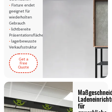
•
Fixture endet
geeignet für
wiederholten
Gebrauch
•
lichtbereite
Präsentationsflächen
•
lagerbewusste
Verkaufsstruktur
Get a
Free
Quote
Maßgeschneid
Ladeneinrich
für