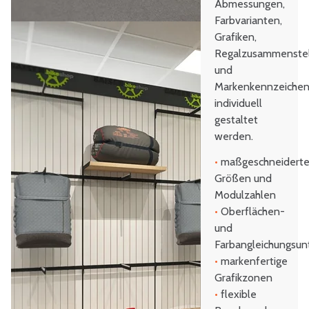
Abmessungen,
Farbvarianten,
Grafiken,
Regalzusammenste
und
Markenkennzeiche
individuell
gestaltet
werden.
•
maßgeschneidert
Größen und
Modulzahlen
•
Oberflächen-
und
Farbangleichungsun
•
markenfertige
Grafikzonen
•
flexible