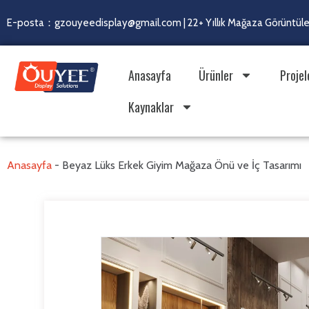
E-posta：gzouyeedisplay@gmail.com | 22+ Yıllık Mağaza Görüntülem
Anasayfa
Ürünler
Projel
Kaynaklar
Anasayfa
-
Beyaz Lüks Erkek Giyim Mağaza Önü ve İç Tasarımı