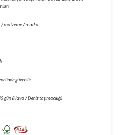
ları.
ut / malzeme / marka
ı
nelinde güvenilir
 gün (Hava / Deniz taşımacılığı)