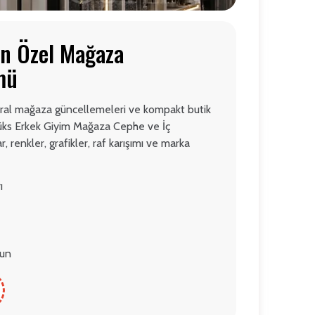
çin Özel Mağaza
mü
iral mağaza güncellemeleri ve kompakt butik
Lüks Erkek Giyim Mağaza Cephe ve İç
r, renkler, grafikler, raf karışımı ve marka
ı
gun