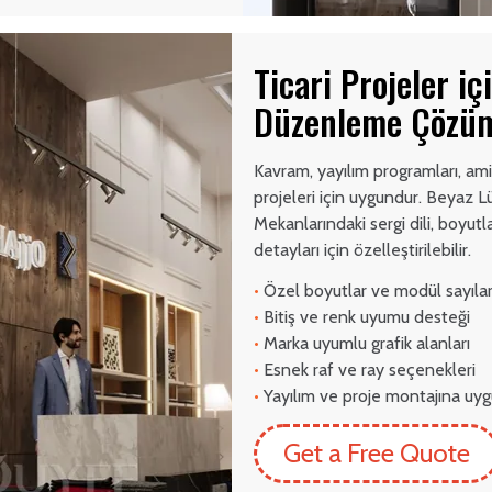
Ticari Projeler i
Düzenleme Çözü
Kavram, yayılım programları, am
projeleri için uygundur. Beyaz 
Mekanlarındaki sergi dili, boyutla
detayları için özelleştirilebilir.
•
Özel boyutlar ve modül sayılar
•
Bitiş ve renk uyumu desteği
•
Marka uyumlu grafik alanları
•
Esnek raf ve ray seçenekleri
•
Yayılım ve proje montajına uy
Get a Free Quote