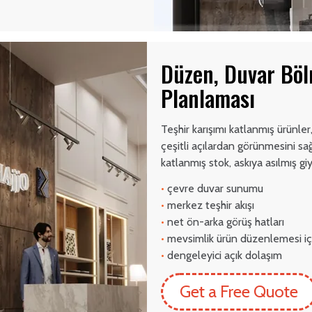
Düzen, Duvar Böl
Planlaması
Teşhir karışımı katlanmış ürünler
çeşitli açılardan görünmesini sa
katlanmış stok, askıya asılmış gi
•
çevre duvar sunumu
•
merkez teşhir akışı
•
net ön-arka görüş hatları
•
mevsimlik ürün düzenlemesi iç
•
dengeleyici açık dolaşım
Get a Free Quote