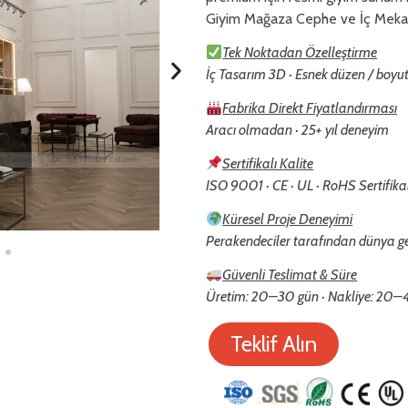
Giyim Mağaza Cephe ve İç Mekan
Tek Noktadan Özelleştirme
İç Tasarım 3D · Esnek düzen / boy
Fabrika Direkt Fiyatlandırması
Aracı olmadan · 25+ yıl deneyim
Sertifikalı Kalite
ISO 9001 · CE · UL · RoHS Sertifikal
Küresel Proje Deneyimi
Perakendeciler tarafından dünya ge
Güvenli Teslimat & Süre
Üretim: 20–30 gün · Nakliye: 20–45
Teklif Alın