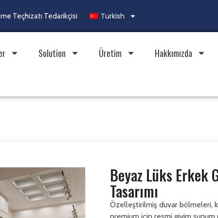
Turkish
e Teçhizatı Tedarikçisi
er
Solution
Üretim
Hakkımızda
Beyaz Lüks Erkek G
Tasarımı
Özelleştirilmiş duvar bölmeleri, k
premium için resmi giyim sunum m