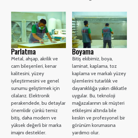
Parlatma
Boyama
Metal, ahşap, akrilik ve
Bitiş ekibimiz, boya,
cam bileşenleri, kenar
laminat, kaplama, toz
kalitesini, yüzey
kaplama ve markalı yüzey
iyileştirmesini ve genel
işlemlerini tutarlılık ve
sunumu geliştirmek için
dayanıklılığa yakın dikkatle
cilalarız. Elektronik
uygular. Bu, teknoloji
perakendede, bu detaylar
mağazalarının sık müşteri
önemlidir çünkü temiz
etkileşimi altında bile
bitiş, daha modern ve
keskin ve profesyonel bir
yüksek değerli bir marka
görünüm korumasına
imajını destekler.
yardımcı olur.