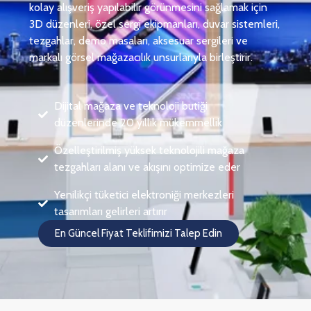
kolay alışveriş yapılabilir görünmesini sağlamak için
3D düzenleri, özel sergi ekipmanları, duvar sistemleri,
tezgahlar, demo masaları, aksesuar sergileri ve
markalı görsel mağazacılık unsurlarıyla birleştirir.
Dijital mağaza ve teknoloji butiği
düzenlerinde 20 yıllık mükemmellik
Özelleştirilmiş yüksek teknolojili mağaza
tezgahları alanı ve akışını optimize eder
Yenilikçi tüketici elektroniği merkezleri
tasarımları gelirleri artırır
En Güncel Fiyat Teklifimizi Talep Edin