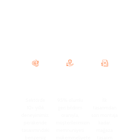
Elektronik mağazaların ürün görünürlüğünü, müşteri
akışını ve marka algısını geliştirmelerine yardımcı
oluyoruz. Pratik sergi ekipmanı planlamasını
modern perakende görünümüyle birleştirerek, daha
kolay alışveriş yapılabilen, daha kolay yönetilebilen
ve dönüşüm destekleme açısından daha iyi
konumlandırılmış mağazalar yaratıyoruz.
Geniş
Müşteri
Kapsamlı
Deneyim
Memnuniyeti
Hizmetler
Sektörde
95% olumlu
İlk
10+ yıllık
geri bildirim
tasarımdan
deneyimimiz,
oranıyla,
son montaja
perakende
müşterilerimizin
kadar,
tasarımındaki
memnuniyeti
mağaza
benzersiz
mükemmeliyete
tasarım