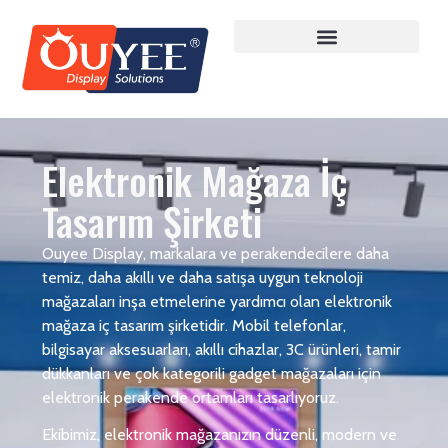
Elektronik Mağaza İç
Tasarım Şirketi
Ouyee Display, markalara ve perakendecilere daha
temiz, daha akıllı ve daha satışa uygun teknoloji
mağazaları inşa etmelerine yardımcı olan elektronik
mağaza iç tasarım şirketidir. Mobil telefonlar,
bilgisayar aksesuarları, akıllı cihazlar, 3C ürünleri, tamir
dükkanları ve çok kategorili gadget mağazaları için
elektronik perakende ortamları tasarlıyoruz.
Ekibimiz, elektronik mağazanızın düzenli, modern ve