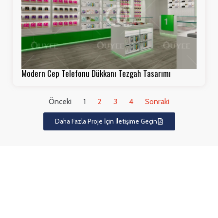
Modern Cep Telefonu Dükkanı Tezgah Tasarımı
Önceki
1
2
3
4
Sonraki
Daha Fazla Proje İçin İletişime Geçin
Neden OUYEE'yi Elektronik
Mağaza Tasarımı için
Seçmelisiniz