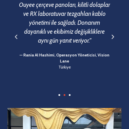
ve
Ouyee çerçeve panoları, kilitli dolaplar
n
ve RX laboratuvar tezgahları kablo
e
yönetimi ile sağladı. Donanım
r
dayanıklı ve ekibimiz değişikliklere
u
aynı gün yanıt veriyor.”
i
— Rania Al Hashimi, Operasyon Yöneticisi, Vision
Lane
Türkiye