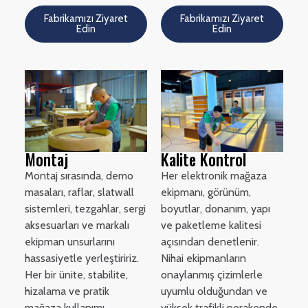
Fabrikamızı Ziyaret
Fabrikamızı Ziyaret
Edin
Edin
Montaj
Kalite Kontrol
Montaj sırasında, demo
Her elektronik mağaza
masaları, raflar, slatwall
ekipmanı, görünüm,
sistemleri, tezgahlar, sergi
boyutlar, donanım, yapı
aksesuarları ve markalı
ve paketleme kalitesi
ekipman unsurlarını
açısından denetlenir.
hassasiyetle yerleştiririz.
Nihai ekipmanların
Her bir ünite, stabilite,
onaylanmış çizimlerle
hizalama ve pratik
uyumlu olduğundan ve
mağaza kullanımı
yüksek trafikli perakende