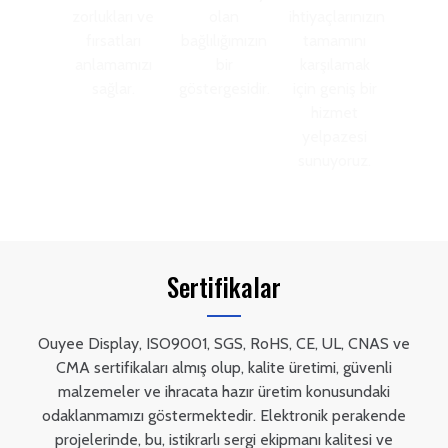
zorlukları ve
olan
ihtiyaçlarınızın
fırsatları
bağlılığımızın
tamamını
anlamamızı
bir
karşılamak
sağlar.
göstergesidir.
için geniş bir
hizmet
yelpazesi
sunuyoruz.
Sertifikalar
Ouyee Display, ISO9001, SGS, RoHS, CE, UL, CNAS ve
CMA sertifikaları almış olup, kalite üretimi, güvenli
malzemeler ve ihracata hazır üretim konusundaki
odaklanmamızı göstermektedir. Elektronik perakende
projelerinde, bu, istikrarlı sergi ekipmanı kalitesi ve