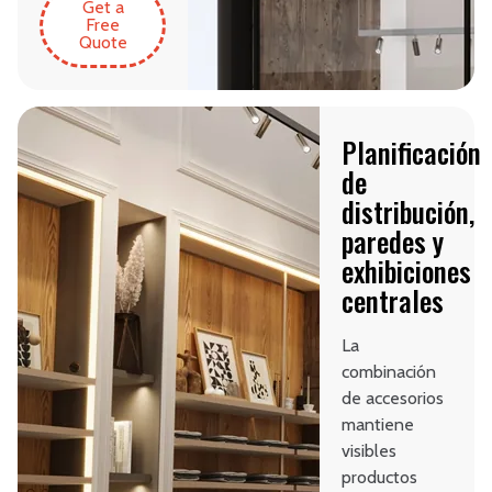
Get a
Free
Quote
Planificación
de
distribución,
paredes y
exhibiciones
centrales
La
combinación
de accesorios
mantiene
visibles
productos