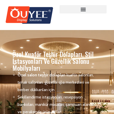
Özel Kuaför Teşhir Dolapları, Stil
İstasyonları Ve Güzellik Salonu
Mobilyaları
Özel salon teşhir dolapları
kuaför salonları,
tırnak salonları, güzellik spa merkezleri ve
berber dükkanları için
Şekillendirme istasyonları, resepsiyon
bankoları, manikür masaları, şampuan alanları
ve perakende ürün rafları