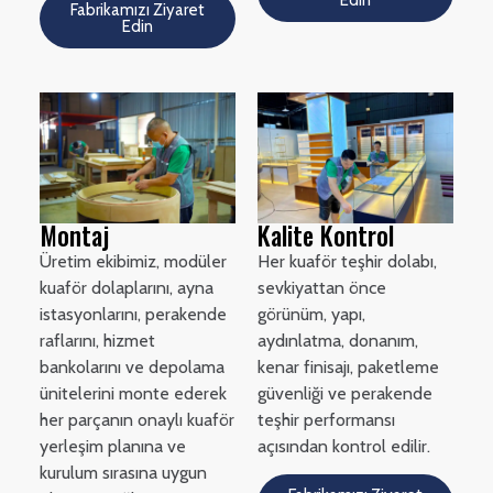
Fabrikamızı Ziyaret
Edin
Montaj
Kalite Kontrol
Üretim ekibimiz, modüler
Her kuaför teşhir dolabı,
kuaför dolaplarını, ayna
sevkiyattan önce
istasyonlarını, perakende
görünüm, yapı,
raflarını, hizmet
aydınlatma, donanım,
bankolarını ve depolama
kenar finisajı, paketleme
ünitelerini monte ederek
güvenliği ve perakende
her parçanın onaylı kuaför
teşhir performansı
yerleşim planına ve
açısından kontrol edilir.
kurulum sırasına uygun