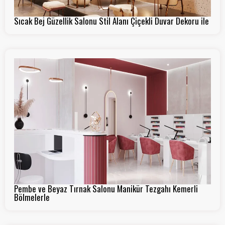
Sıcak Bej Güzellik Salonu Stil Alanı Çiçekli Duvar Dekoru ile
Pembe ve Beyaz Tırnak Salonu Manikür Tezgahı Kemerli
Bölmelerle