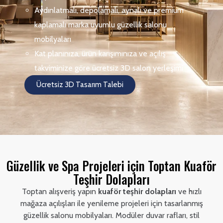
Aydınlatmalı, depolamalı, aynalı ve premium
kaplamalı marka uyumlu güzellik salonu
mobilyaları
Kat planınıza, ürün karışımınıza ve açılış
takviminize göre ücretsiz 3D salon yerleşimi
Ücretsiz 3D Tasarım Talebi
Güzellik ve Spa Projeleri için Toptan Kuaför
Teşhir Dolapları
Toptan alışveriş yapın
kuaför teşhir dolapları
ve hızlı
mağaza açılışları ile yenileme projeleri için tasarlanmış
güzellik salonu mobilyaları. Modüler duvar rafları, stil