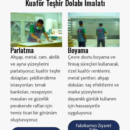
Kuaför Teşhir Dolabı İmalatı
Parlatma
Boyama
Ahşap, metal, cam, akrilik
Çevre dostu boyama ve
ve ayna yüzeylerini
finisaj süreçleri kullanarak,
parlatıyoruz; kuaför teşhir
özel kuaför renklerini,
dolapları, şekillendirme
metal şeritleri, ahşap
istasyonları, tırnak
dokuları, taş efektlerini ve
bankoları, resepsiyon
marka yüzeylerini
masaları ve güzellik
dayanıklı günlük kullanım
perakende rafları için
için hassasiyetle
temiz ticari bir görünüm
uyguluyoruz.
oluşturuyoruz.
Fabrikamızı Ziyaret
Edin