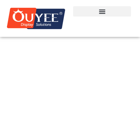
Dahili Teşhir Ünitesi
İmalatı | OUYEE
OUYEE, mağaza teşhir üniteleri, perakende teşhir dolapları ve
küresel markalar için kullanıma hazır teşhir sistemlerinde