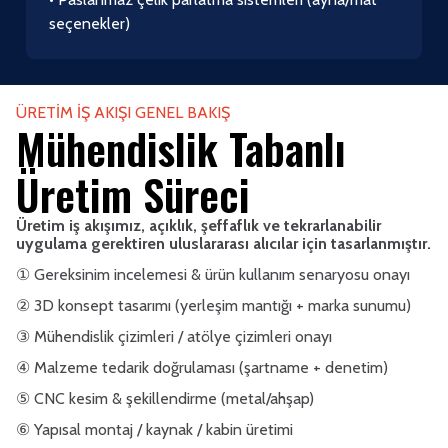
seçenekler)
ÜRETIM İŞ AKIŞI GENEL BAKIŞ
Mühendislik Tabanlı
Üretim Süreci
Üretim iş akışımız, açıklık, şeffaflık ve tekrarlanabilir
uygulama gerektiren uluslararası alıcılar için tasarlanmıştır.
① Gereksinim incelemesi & ürün kullanım senaryosu onayı
② 3D konsept tasarımı (yerleşim mantığı + marka sunumu)
③ Mühendislik çizimleri / atölye çizimleri onayı
④ Malzeme tedarik doğrulaması (şartname + denetim)
⑤ CNC kesim & şekillendirme (metal/ahşap)
⑥ Yapısal montaj / kaynak / kabin üretimi