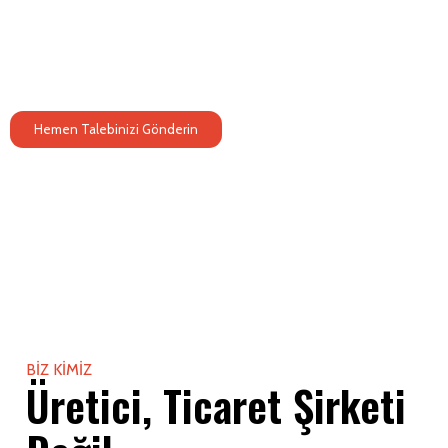
uzmanlaşmış, Çin'de profesyonel bir teşhir ünitesi üreticisidir.
25+ yıllık üretim tecrübesiyle, yapısal doğruluk, istikrarlı seri
tutarlılığı ve ihracata hazır teslimat için tasarlanmış, tamamen
entegre, mühendislik odaklı bir üretim sistemiyle faaliyet
göstermekteyiz.
Hemen Talebinizi Gönderin
BIZ KIMIZ
Üretici, Ticaret Şirketi