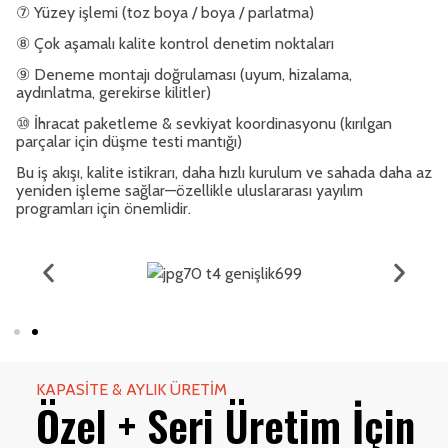
⑦ Yüzey işlemi (toz boya / boya / parlatma)
⑧ Çok aşamalı kalite kontrol denetim noktaları
⑨ Deneme montajı doğrulaması (uyum, hizalama,
aydınlatma, gerekirse kilitler)
⑩ İhracat paketleme & sevkiyat koordinasyonu (kırılgan
parçalar için düşme testi mantığı)
Bu iş akışı, kalite istikrarı, daha hızlı kurulum ve sahada daha az
yeniden işleme sağlar—özellikle uluslararası yayılım
programları için önemlidir.
KAPASITE & AYLIK ÜRETIM
Özel + Seri Üretim İçin