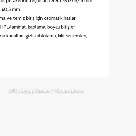
ipik perakende teşhir üniteleri): 9/12/15/18 mm
: ±0,5 mm
ma ve temiz bitiş için otomatik hatlar
HPL/laminat, kaplama, boyalı bitişler
kanalları, gizli kablolama, kilit sistemleri,
CNC Ahşap Kesim / Yönlendirme
Ke