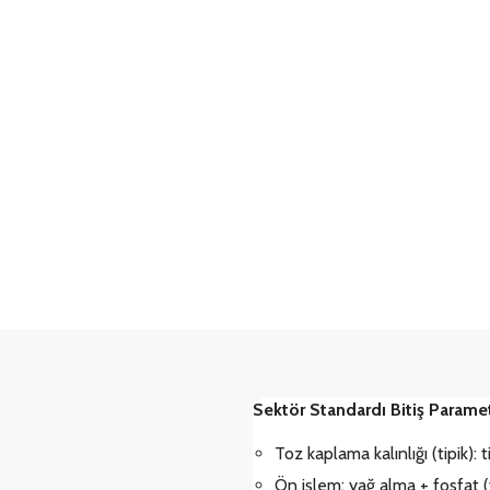
Sektör Standardı Bitiş Paramet
Toz kaplama kalınlığı (tipik):
Ön işlem: yağ alma + fosfat (y