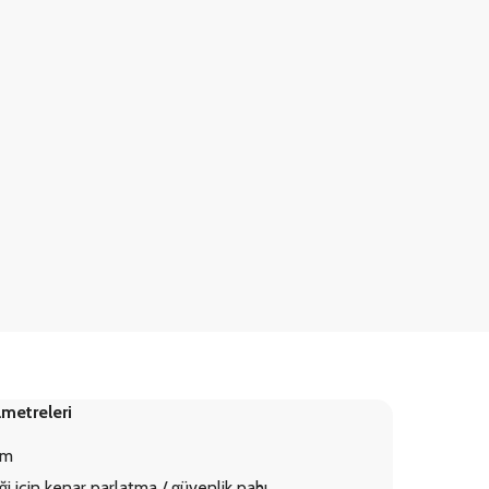
metreleri
mm
ği için kenar parlatma / güvenlik pahı