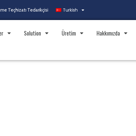
Turkish
e Teçhizatı Tedarikçisi
er
Solution
Üretim
Hakkımızda
eleri için
Üniteleri | OUYEE