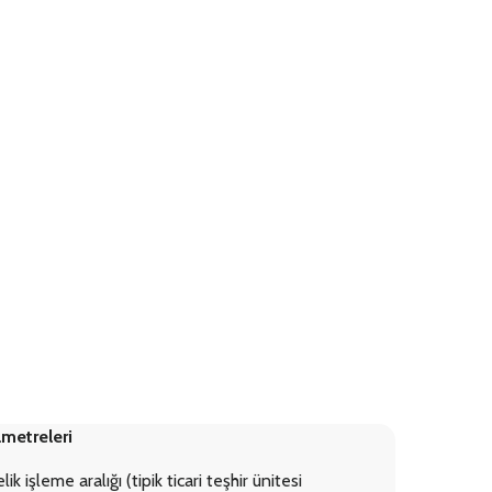
 imalatı, ahşap üretimi, cam işleme ve toz boya kaplama
rkiye'deki perakende markalarının ihtiyaç duyduğu öngörülebilir
metreleri
işleme aralığı (tipik ticari teşhir ünitesi