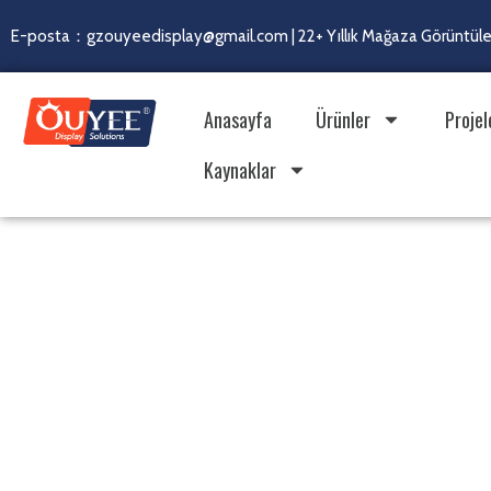
E-posta：gzouyeedisplay@gmail.com | 22+ Yıllık Mağaza Görüntülem
Anasayfa
Ürünler
Projel
Kaynaklar
Entegre Üretim Kapasit
Özel Perakende Teşhir 