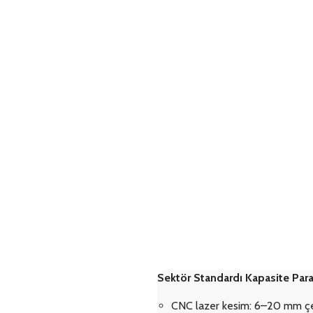
arı ve kuruluma hazır teşhir sistemleri için tamamen entegre metal
 için, mühendislik standartlarını, istikrarlı parti kalitesini ve Tü
Sektör Standardı Kapasite Para
CNC lazer kesim: 6–20 mm çelik 