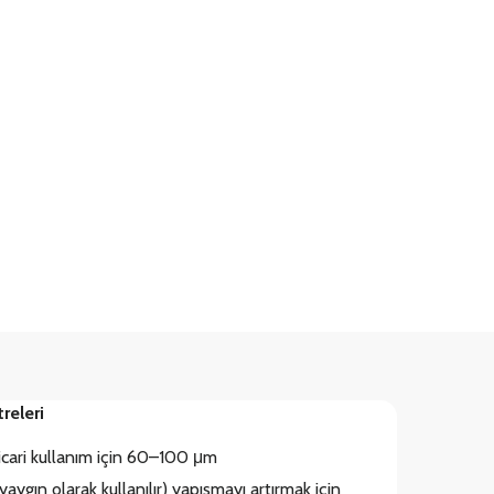
releri
 ticari kullanım için 60–100 μm
aygın olarak kullanılır) yapışmayı artırmak için