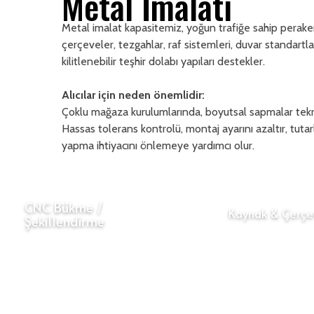
Metal İmalatı
Metal imalat kapasitemiz, yoğun trafiğe sahip peraken
çerçeveler, tezgahlar, raf sistemleri, duvar standartl
kilitlenebilir teşhir dolabı yapıları destekler.
Alıcılar için neden önemlidir:
Çoklu mağaza kurulumlarında, boyutsal sapmalar tekrar
Hassas tolerans kontrolü, montaj ayarını azaltır, tutarl
yapma ihtiyacını önlemeye yardımcı olur.
CNC Bükme /
Kaynak & Çerçe
Şekillendirme