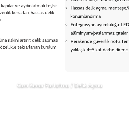
 kapılar ve aydınlatmalı teşhir
Hassas delik açma: menteşe/kil
venlik kenarları, hassas delik
konumlandırma
r.
Entegrasyon uyumluluğu: LED ay
alüminyum/paslanmaz çıtalar
lma riskini artırır; delik sapması
Perakende güvenlik notu: tem
r—özellikle tekrarlanan kurulum
yaklaşık 4–5 kat darbe direnci
Cam Kenar Parlatma / Delik Açma