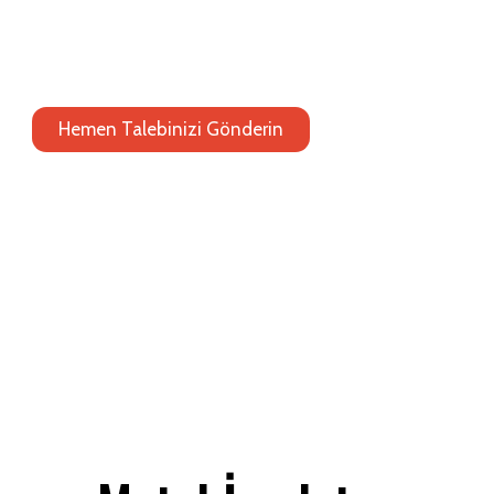
OUYEE, özel mağaza teşhir üniteleri, perakende teşhir dolapl
yetenekleri sunar. Tüm üretim 0 kendi fabrikamızda tamamlandığı
teslim sürelerini koruyoruz.
Hemen Talebinizi Gönderin