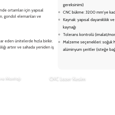
gereksinimi)
de ortamları için yapısal
CNC bükme: 3200 mm'ye kadar
arı, gondol elemanları ve
Kaynak: yapısal dayanıklılık v
kaynağı
Tolerans kontrolü (imalat/mont
 eden ünitelerde hızla birikir.
Malzeme seçenekleri: soğuk h
ılığı artırır ve sahada yeniden iş
alüminyum şeritler (isteğe bağ
C
ve Montajı
CNC Lazer Kesim
Şe