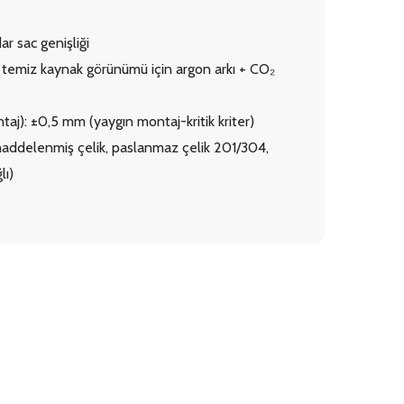
 sac genişliği
e temiz kaynak görünümü için argon arkı + CO₂
aj): ±0,5 mm (yaygın montaj-kritik kriter)
addelenmiş çelik, paslanmaz çelik 201/304,
lı)
NC Bükme /
Kaynak & Çerçeve Mon
killendirme