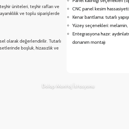
Panel kalınlığı seçenekleri (t
şhir üniteleri, teşhir rafları ve
CNC panel kesim hassasiyeti
ayanıklılık ve toplu siparişlerde
Kenar bantlama: tutarlı yapış
Yüzey seçenekleri: melamin, 
Entegrasyona hazır: aydınlatma 
 olarak değerlendirilir. Tutarlı
donanım montajı
tlerinde boşluk, hizasızlık ve
Dolap Montaj İstasyonu