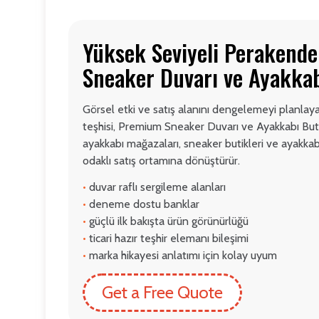
Yüksek Seviyeli Perakend
Sneaker Duvarı ve Ayakkab
Görsel etki ve satış alanını dengelemeyi planla
teşhisi, Premium Sneaker Duvarı ve Ayakkabı Buti
ayakkabı mağazaları, sneaker butikleri ve ayakkabı
odaklı satış ortamına dönüştürür.
•
duvar raflı sergileme alanları
•
deneme dostu banklar
•
güçlü ilk bakışta ürün görünürlüğü
•
ticari hazır teşhir elemanı bileşimi
•
marka hikayesi anlatımı için kolay uyum
Get a Free Quote