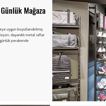
e Günlük Mağaza
meye uygun boyutlandırılmış
isyon, dayanıklı metal raflar
i günlük perakende