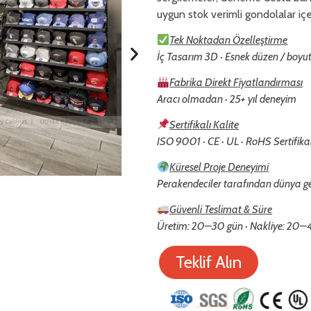
uygun stok verimli gondolalar içer
Tek Noktadan Özelleştirme
İç Tasarım 3D · Esnek düzen / boy
Fabrika Direkt Fiyatlandırması
Aracı olmadan · 25+ yıl deneyim
Sertifikalı Kalite
ISO 9001 · CE · UL · RoHS Sertifikal
Küresel Proje Deneyimi
Perakendeciler tarafından dünya ge
Güvenli Teslimat & Süre
Üretim: 20–30 gün · Nakliye: 20–45
Teklif Alın