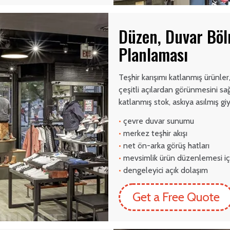
Düzen, Duvar Böl
Planlaması
Teşhir karışımı katlanmış ürünler
çeşitli açılardan görünmesini sa
katlanmış stok, askıya asılmış gi
•
çevre duvar sunumu
•
merkez teşhir akışı
•
net ön-arka görüş hatları
•
mevsimlik ürün düzenlemesi iç
•
dengeleyici açık dolaşım
Get a Free Quote