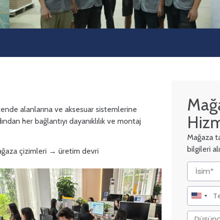
Mağa
akende alanlarına ve aksesuar sistemlerine
Hizm
ndan her bağlantıyı dayanıklılık ve montaj
Mağaza tas
bilgileri 
ağaza çizimleri → üretim devri
United
States