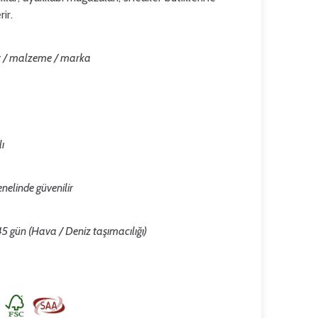
ir.
ut / malzeme / marka
ı
nelinde güvenilir
 gün (Hava / Deniz taşımacılığı)