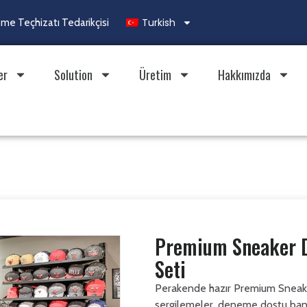
Turkish
e Teçhizatı Tedarikçisi
er
Solution
Üretim
Hakkımızda
Premium Sneaker D
Seti
Perakende hazır Premium Sneaker 
sergilemeler, deneme dostu bankl