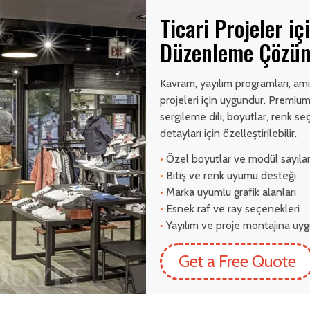
Ticari Projeler i
Düzenleme Çözü
Kavram, yayılım programları, am
projeleri için uygundur. Premiu
sergileme dili, boyutlar, renk seç
detayları için özelleştirilebilir.
•
Özel boyutlar ve modül sayılar
•
Bitiş ve renk uyumu desteği
•
Marka uyumlu grafik alanları
•
Esnek raf ve ray seçenekleri
•
Yayılım ve proje montajına uy
Get a Free Quote