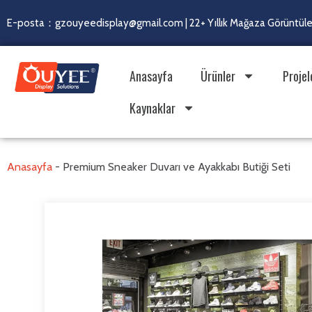
E-posta：gzouyeedisplay@gmail.com | 22+ Yıllık Mağaza Görüntülem
Anasayfa
Ürünler
Projel
Kaynaklar
Anasayfa
-
Premium Sneaker Duvarı ve Ayakkabı Butiği Seti