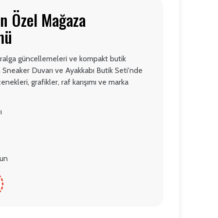
çin Özel Mağaza
mü
iralga güncellemeleri ve kompakt butik
m Sneaker Duvarı ve Ayakkabı Butik Seti'nde
enekleri, grafikler, raf karışımı ve marka
ı
gun