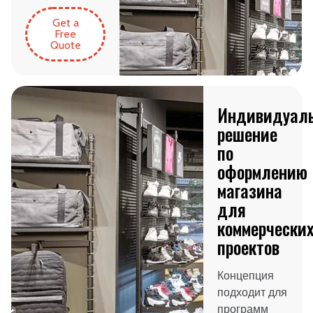
Get a
Free
Quote
Индивидуал
решение
по
оформлению
магазина
для
коммерчески
проектов
Концепция
подходит для
программ