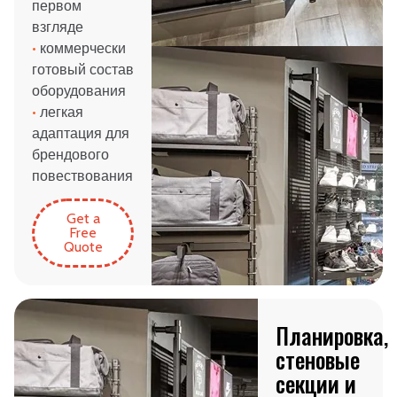
первом
взгляде
•
коммерчески
готовый состав
оборудования
•
легкая
адаптация для
брендового
повествования
Get a
Free
Quote
Планировка,
стеновые
секции и