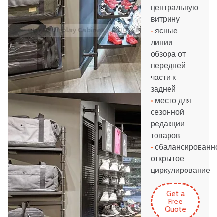
центральную
витрину
•
ясные
линии
обзора от
передней
части к
задней
•
место для
сезонной
редакции
товаров
•
сбалансированн
открытое
циркулирование
Get a
Free
Quote