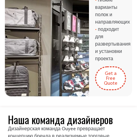
варианты
полок и
направляющих
•
подходит
для
развертывания
и установки
проекта
Get a
Free
Quote
Наша команда дизайнеров
Дизайнерская команда Ouyee превращает
концепцию бренда в реализуемые торговые