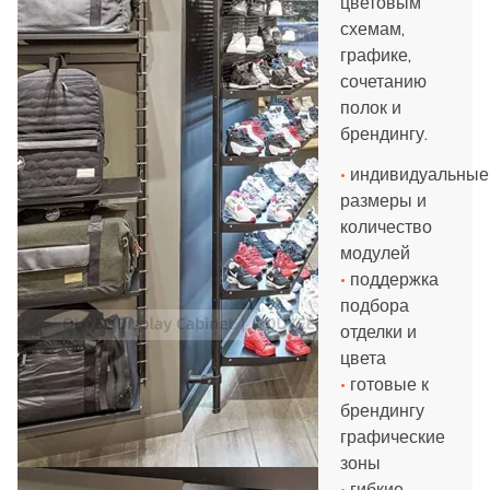
цветовым
схемам,
графике,
сочетанию
полок и
брендингу.
•
индивидуальные
размеры и
количество
модулей
•
поддержка
подбора
отделки и
цвета
•
готовые к
брендингу
графические
зоны
•
гибкие