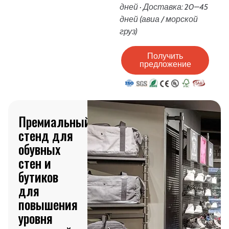
дней · Доставка: 20–45
дней (авиа / морской
груз)
Получить
предложение
Премиальный
стенд для
обувных
стен и
бутиков
для
повышения
уровня