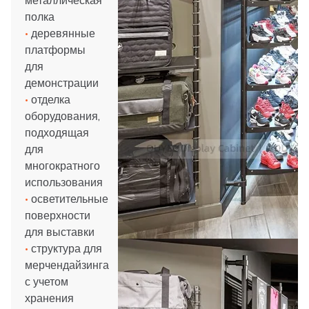
металлическая
полка
•
деревянные
платформы
для
демонстрации
•
отделка
оборудования,
подходящая
для
многократного
использования
•
осветительные
поверхности
для выставки
•
структура для
мерчендайзинга
с учетом
хранения