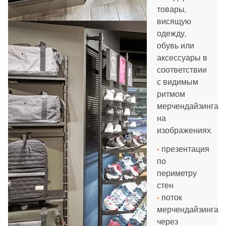
товары,
висящую
одежду,
обувь или
аксессуары в
соответствии
с видимым
ритмом
мерчендайзинга
на
изображениях.
•
презентация
по
периметру
стен
•
поток
мерчендайзинга
через