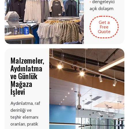
•
dengeleyici
açık dolaşım
Get a
Free
Quote
Malzemeler,
Aydınlatma
ve Günlük
Mağaza
İşlevi
Aydınlatma, raf
derinliği ve
teşhir elemanı
oranları, pratik