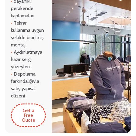
•
dayanıklı
perakende
kaplamaları
•
Tekrar
kullanıma uygun
şekilde bitirilmiş
montaj
•
Aydınlatmaya
hazır sergi
yüzeyleri
•
Depolama
farkındalığıyla
satış yapısal
düzeni
Get a
Free
Quote