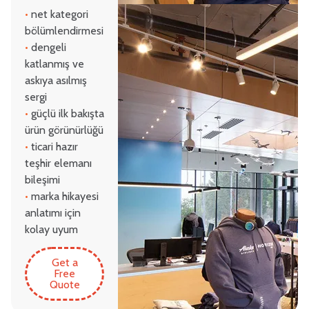
•
net kategori
bölümlendirmesi
•
dengeli
katlanmış ve
askıya asılmış
sergi
•
güçlü ilk bakışta
ürün görünürlüğü
•
ticari hazır
teşhir elemanı
bileşimi
•
marka hikayesi
anlatımı için
kolay uyum
Get a
Free
Quote