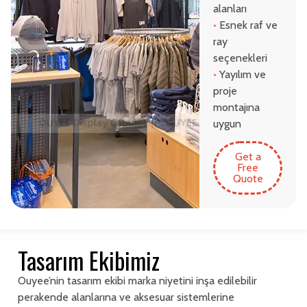
alanları
•
Esnek raf ve
ray
seçenekleri
•
Yayılım ve
proje
montajına
uygun
Get a
Free
Quote
Tasarım Ekibimiz
Ouyee’nin tasarım ekibi marka niyetini inşa edilebilir
perakende alanlarına ve aksesuar sistemlerine