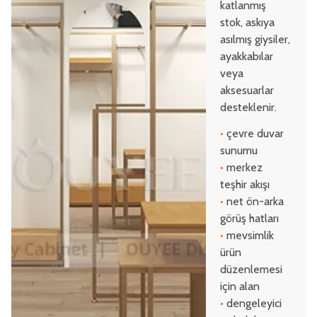
katlanmış
stok, askıya
asılmış giysiler,
ayakkabılar
veya
aksesuarlar
desteklenir.
•
çevre duvar
sunumu
•
merkez
teşhir akışı
•
net ön-arka
görüş hatları
•
mevsimlik
ürün
düzenlemesi
için alan
•
dengeleyici