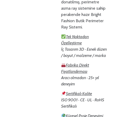
donatılmış, perimetre
asma ray sistemine sahip
perakende hazır Bright
Fashion Butik Perimeter
Ray Sistemi.
Tek Noktadan
Özelleştirme
İç Tasarım 3D · Esnek düzen
/ boyut / malzeme / marka
Fabrika Direkt
Fiyatlandırması
Aracı olmadan · 25+ yıl
deneyim
Sertifikalı Kalite
ISO 9001 · CE · UL · RoHS
Sertifikalı
Küresel Proje Deneyimi