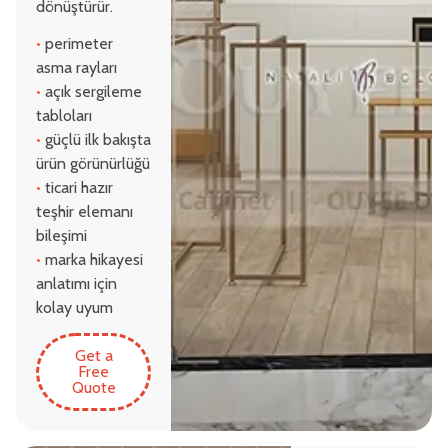
dönüştürür.
•
perimeter
asma rayları
•
açık sergileme
tabloları
•
güçlü ilk bakışta
ürün görünürlüğü
•
ticari hazır
teşhir elemanı
bileşimi
•
marka hikayesi
anlatımı için
kolay uyum
Get a
Free
Quote