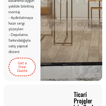
kullanıma uygun
şekilde bitirilmiş
montaj
•
Aydınlatmaya
hazır sergi
yüzeyleri
•
Depolama
farkındalığıyla
satış yapısal
düzeni
Get a
Free
Quote
Ticari
Projeler