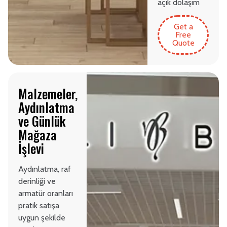
açık dolaşım
Get a
Free
Quote
Malzemeler,
Aydınlatma
ve Günlük
Mağaza
İşlevi
Aydınlatma, raf
derinliği ve
armatür oranları
pratik satışa
uygun şekilde