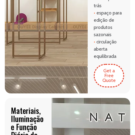
trás
•
espaço para
edição de
produtos
sazonais
•
circulação
aberta
equilibrada
Get a
Free
Quote
Materiais,
Iluminação
e Função
Diária da