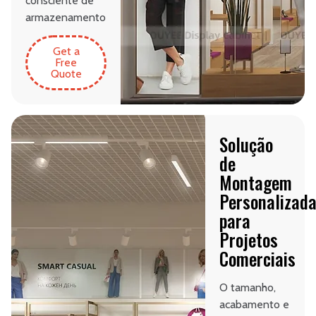
consciente de
armazenamento
Get a
Free
Quote
Solução
de
Montagem
Personalizad
para
Projetos
Comerciais
O tamanho,
acabamento e