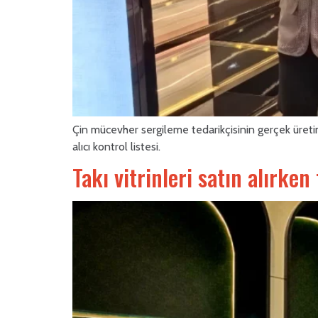
Çin mücevher sergileme tedarikçisinin gerçek üretim
alıcı kontrol listesi.
Takı vitrinleri satın alırke