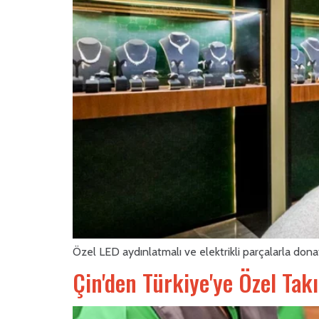
Özel LED aydınlatmalı ve elektrikli parçalarla donatılm
Çin'den Türkiye'ye Özel Takı