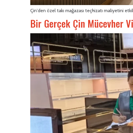
Çin'den özel takı mağazası teçhizatı maliyetini etk
Bir Gerçek Çin Mücevher Vit