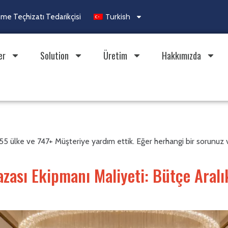
Turkish
e Teçhizatı Tedarikçisi
er
Solution
Üretim
Hakkımızda
5 ülke ve 747+ Müşteriye yardım ettik. Eğer herhangi bir sorunuz v
ası Ekipmanı Maliyeti: Bütçe Aralıkl