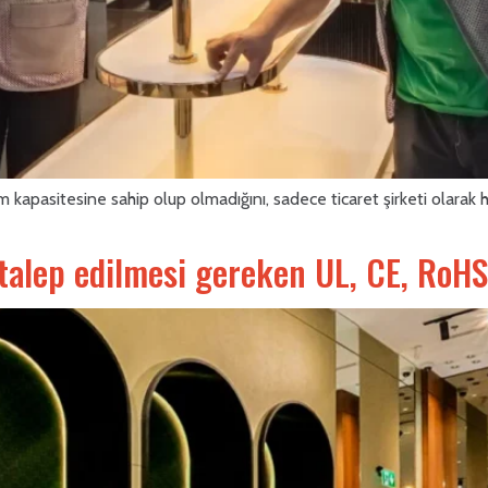
 kapasitesine sahip olup olmadığını, sadece ticaret şirketi olarak h
n talep edilmesi gereken UL, CE, RoHS