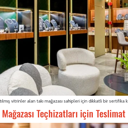
ış vitrinler alan takı mağazası sahipleri için dikkatli bir sertifika ko
 Mağazası Teçhizatları için Teslimat