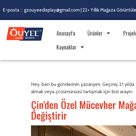
E-posta：gzouyeedisplay@gmail.com | 22+ Yıllık Mağaza Görüntülem
Anasayfa
Ürünler
Projel
Kaynaklar
Yazar:
Steven Guo
Hey, ben bu gönderinin yazarıyım, Geçmiş 21 yılda 5
almak veya çözümünüzü tartışmak için bizi arayın.
Çin'den Özel Mücevher Mağaz
Değiştirir