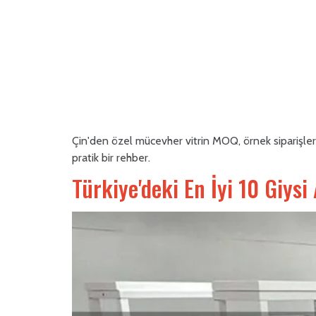
Çin'den özel mücevher vitrin MOQ, örnek siparişler,
pratik bir rehber.
Türkiye'deki En İyi 10 Giysi 