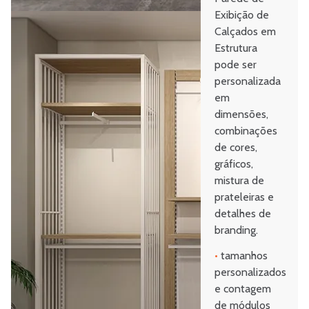
Exibição de
Calçados em
Estrutura
pode ser
personalizada
em
dimensões,
combinações
de cores,
gráficos,
mistura de
prateleiras e
detalhes de
branding.
•
tamanhos
personalizados
e contagem
de módulos