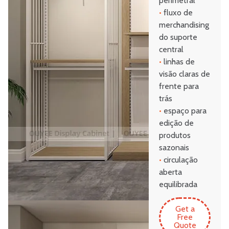
perimetral
•
fluxo de
merchandising
do suporte
central
•
linhas de
visão claras de
frente para
trás
•
espaço para
edição de
produtos
sazonais
•
circulação
aberta
equilibrada
Get a
Free
Quote