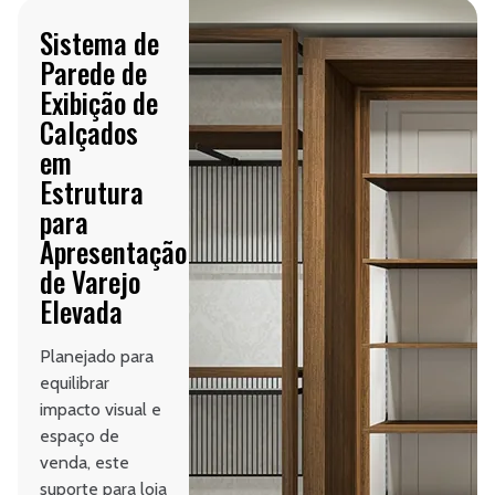
Sistema de
Parede de
Exibição de
Calçados
em
Estrutura
para
Apresentação
de Varejo
Elevada
Planejado para
equilibrar
impacto visual e
espaço de
venda, este
suporte para loja