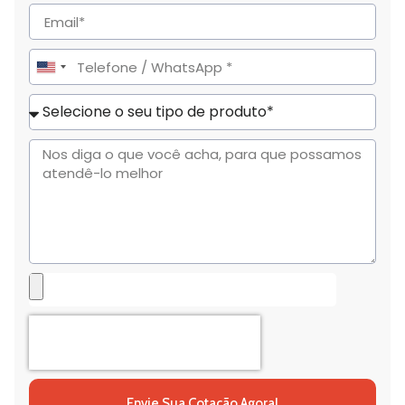
United
States
+1
Envie Sua Cotação Agora!