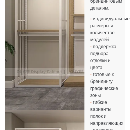
брендинговым
деталям.
•
индивидуальные
размеры и
количество
модулей
•
поддержка
подбора
отделки и
цвета
•
готовые к
брендингу
графические
зоны
•
гибкие
варианты
полок и
направляющих