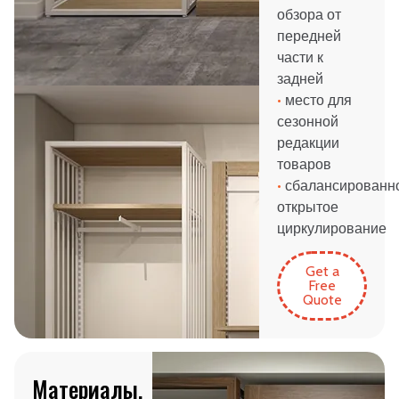
обзора от
передней
части к
задней
•
место для
сезонной
редакции
товаров
•
сбалансированн
открытое
циркулирование
Get a
Free
Quote
Материалы,