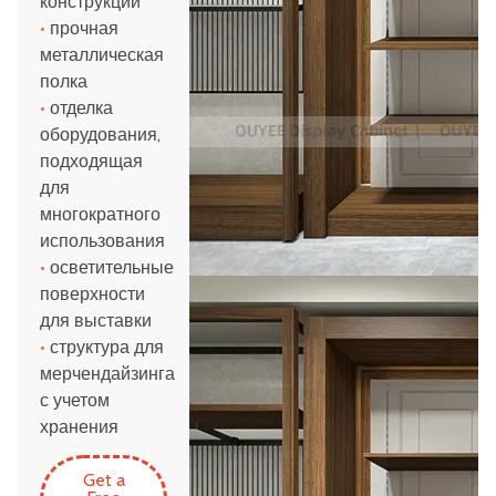
конструкции
•
прочная
металлическая
полка
•
отделка
оборудования,
подходящая
для
многократного
использования
•
осветительные
поверхности
для выставки
•
структура для
мерчендайзинга
с учетом
хранения
Get a