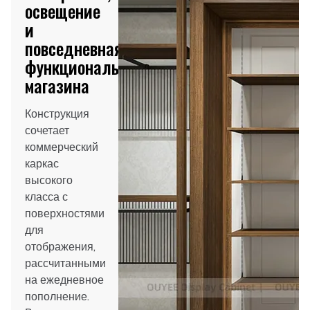
освещение
и
повседневная
функциональность
магазина
Конструкция
сочетает
коммерческий
каркас
высокого
класса с
поверхностями
для
отображения,
рассчитанными
на ежедневное
пополнение.