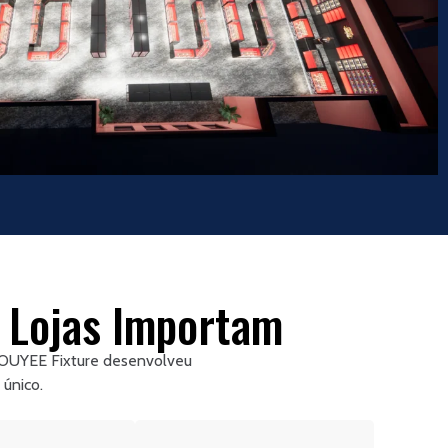
a Lojas Importam
a OUYEE Fixture desenvolveu
 único.