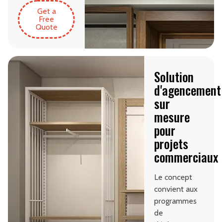
Get a
Free
Quote
Solution
d'agencement
sur
mesure
pour
projets
commerciaux
Le concept
convient aux
programmes
de