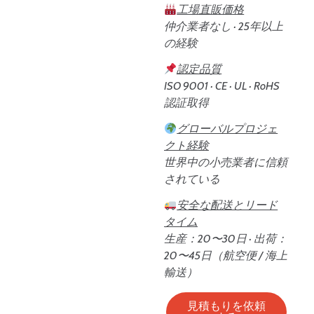
工場直販価格
仲介業者なし · 25年以上
の経験
認定品質
ISO 9001 · CE · UL · RoHS
認証取得
グローバルプロジェ
クト経験
世界中の小売業者に信頼
されている
安全な配送とリード
タイム
生産：20〜30日 · 出荷：
20〜45日（航空便 / 海上
輸送）
見積もりを依頼