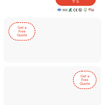
する
Get a
Free
Quote
Get a
Free
Quote