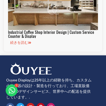
Industrial Coffee Shop Interior Design | Custom Service
Counter & Display
続きを読む
Ouyee Displayは25年以上の経験を持ち、カスタム
1
小売什器の設計・製造を行っており、工場直販価
格、3Dデザインサービス、世界中への配送を提供
しています。.