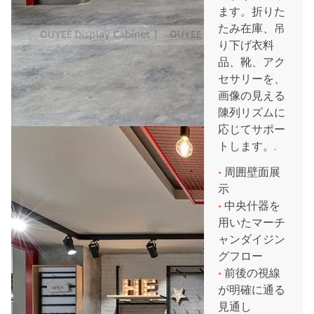
ます。折りた
たみ在庫、吊
り下げ衣料
品、靴、アク
セサリーを、
画像の見える
陳列リズムに
応じてサポー
トします。.
•
周囲壁面展
示
•
中央什器を
用いたマーチ
ャンダイジン
グフロー
•
前後の視線
が明確に通る
見通し