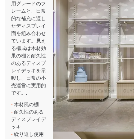
用グレードのフ
レームと、日常
的な補充に適し
たディスプレイ
面を組み合わせ
ています。見え
る構成は木材効
果の棚と耐久性
のあるディスプ
レイデッキを示
唆し、日常の小
売運営に実用的
です。.
•
木材風の棚
•
耐久性のある
ディスプレイデ
ッキ
•
繰り返し使用