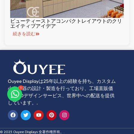
ビューティーストアコンパクトレイアウトのクリ
エイティブアイデア
続きを読む
Ouyee Displayは25年以上の経験を持ち、カスタム
1
小売什器の設計・製造を行っており、工場直販価
格、3Dデザインサービス、世界中への配送を提供
しています。.
© 2025 Ouyee Displays 全著作権所有。.