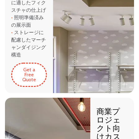
に適したフィク
スチャの仕上げ
•
照明準備済み
の展示面
•
ストレージに
配慮したマーチ
ャンダイジング
構造
Get a
Free
Quote
商業プ
ロジェ
クト向
けカス