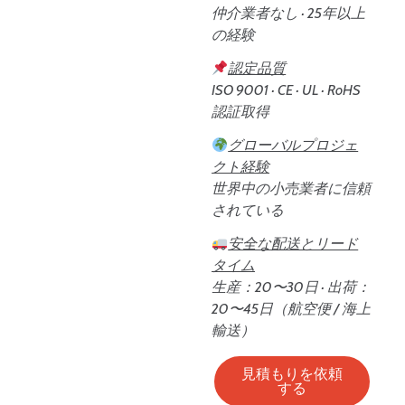
仲介業者なし · 25年以上
の経験
認定品質
ISO 9001 · CE · UL · RoHS
認証取得
グローバルプロジェ
クト経験
世界中の小売業者に信頼
されている
安全な配送とリード
タイム
生産：20〜30日 · 出荷：
20〜45日（航空便 / 海上
輸送）
見積もりを依頼
する