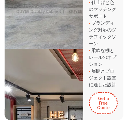
•
仕上げと色
のマッチング
サポート
•
ブランディ
ング対応のグ
ラフィックゾ
ーン
•
柔軟な棚と
レールのオプ
ション
•
展開とプロ
ジェクト設置
に適した設計
Get a
Free
Quote