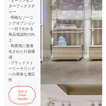
•
オープンセン
ターフィクスチ
ャー
•
明確なゾーニ
ングオプション
•
一目でわかる
商品視認性の向
上
•
商業用に最適
化された什器構
成
•
ブランドスト
ーリーテリング
への簡単な適応
性
Get a
Free
Quote