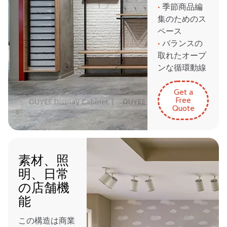
•
季節商品編
集のためのス
ペース
•
バランスの
取れたオープ
ンな循環動線
Get a
Free
Quote
素材、照
明、日常
の店舗機
能
この構造は商業