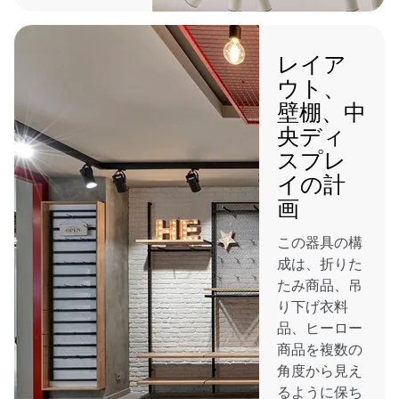
レイア
ウト、
壁棚、中
央ディ
スプレ
イの計
画
この器具の構
成は、折りた
たみ商品、吊
り下げ衣料
品、ヒーロー
商品を複数の
角度から見え
るように保ち