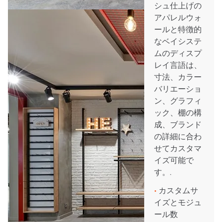
シュ仕上げの
アパレルウォ
ールと特徴的
なベイシステ
ムのディスプ
レイ言語は、
寸法、カラー
バリエーショ
ン、グラフィ
ック、棚の構
成、ブランド
の詳細に合わ
せてカスタマ
イズ可能で
す。.
•
カスタムサ
イズとモジュ
ール数