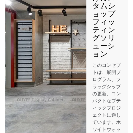
タムシ
ョップ
フィッ
ティン
グソリ
ューシ
ョン
このコンセプ
トは、展開プ
ログラム、フ
ラッグシップ
の更新、コン
パクトなブテ
ィックプロジ
ェクトに適し
ています。ホ
ワイトウォッ