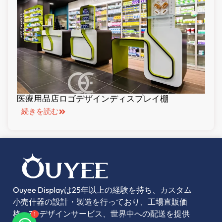
医療用品店ロゴデザインディスプレイ棚
続きを読む
Ouyee Displayは25年以上の経験を持ち、カスタム
小売什器の設計・製造を行っており、工場直販価
1
格、3Dデザインサービス、世界中への配送を提供