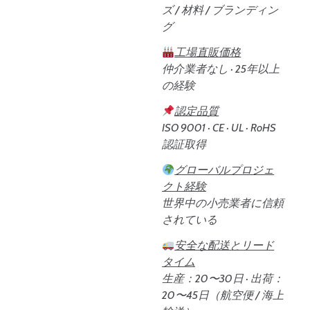
ズ / 材料 / ブランディン
グ
工場直販価格
仲介業者なし · 25年以上
の経験
認定品質
ISO 9001 · CE · UL · RoHS
認証取得
グローバルプロジェ
クト経験
世界中の小売業者に信頼
されている
安全な配送とリード
タイム
生産：20〜30日 · 出荷：
20〜45日（航空便 / 海上