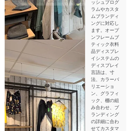
ッシュプログ
ラムやカスタ
ムブランディ
ングに対応し
ます。オープ
ンフレームブ
ティック衣料
品ディスプレ
イシステムの
ディスプレイ
言語は、寸
法、カラーバ
リエーショ
ン、グラフィ
ック、棚の組
み合わせ、ブ
ランディング
の詳細に合わ
せてカスタマ