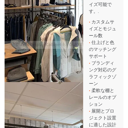
イズ可能で
す。.
•
カスタムサ
イズとモジュ
ール数
•
仕上げと色
のマッチング
サポート
•
ブランディ
ング対応のグ
ラフィックゾ
ーン
•
柔軟な棚と
レールのオプ
ション
•
展開とプロ
ジェクト設置
に適した設計