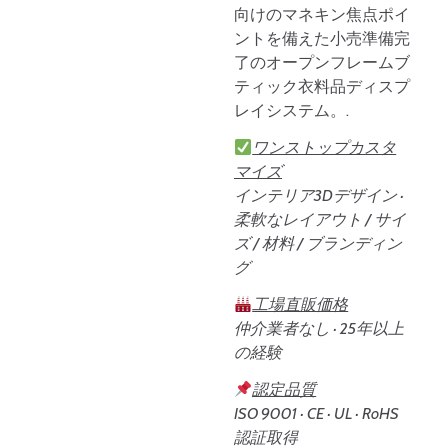
向けのマネキン焦点ポイ
ントを備えた小売準備完
了のオープンフレームブ
ティック衣料品ディスプ
レイシステム。.
ワンストップカスタ
マイズ
インテリア3Dデザイン ·
柔軟なレイアウト / サイ
ズ / 材料 / ブランディン
グ
工場直販価格
仲介業者なし · 25年以上
の経験
認定品質
ISO 9001 · CE · UL · RoHS
認証取得