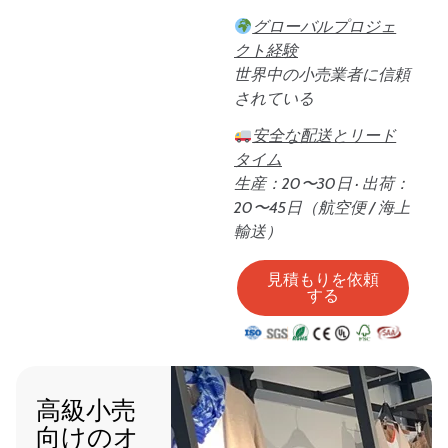
グローバルプロジェ
クト経験
世界中の小売業者に信頼
されている
安全な配送とリード
タイム
生産：20〜30日 · 出荷：
20〜45日（航空便 / 海上
輸送）
見積もりを依頼
する
高級小売
向けのオ