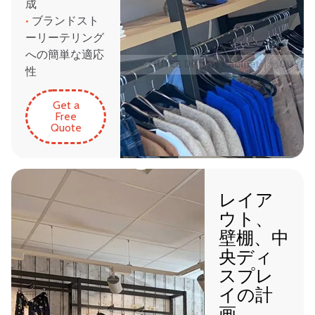
成
•
ブランドスト
ーリーテリング
への簡単な適応
性
Get a
Free
Quote
レイア
ウト、
壁棚、中
央ディ
スプレ
イの計
画