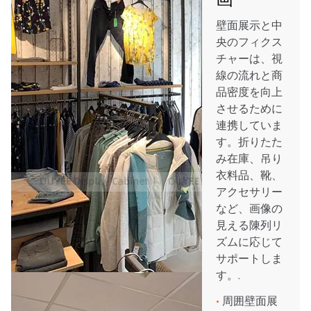
壁面展示と中
央のフィクス
チャーは、視
線の流れと商
品密度を向上
させるために
連携していま
す。折りたた
み在庫、吊り
衣料品、靴、
アクセサリー
など、画像の
見える陳列リ
ズムに応じて
サポートしま
す。.
•
周囲壁面展