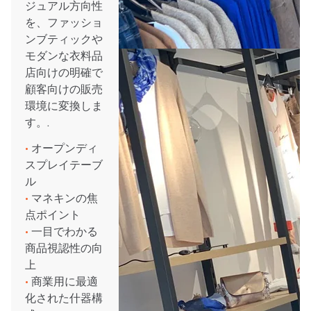
ジュアル方向性
を、ファッショ
ンブティックや
モダンな衣料品
店向けの明確で
顧客向けの販売
環境に変換しま
す。.
•
オープンディ
スプレイテーブ
ル
•
マネキンの焦
点ポイント
•
一目でわかる
商品視認性の向
上
•
商業用に最適
化された什器構