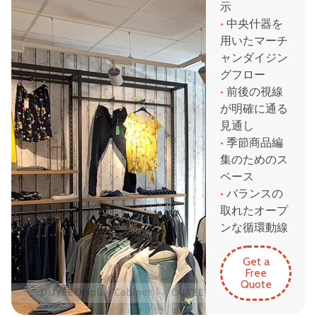
示
•
中央什器を
用いたマーチ
ャンダイジン
グフロー
•
前後の視線
が明確に通る
見通し
•
季節商品編
集のためのス
ペース
•
バランスの
取れたオープ
ンな循環動線
Get a
Free
Quote