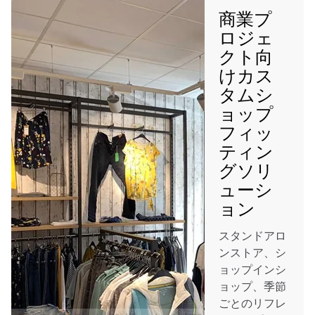
商業プ
ロジェ
クト向
けカス
タムシ
ョップ
フィッ
ティン
グソリ
ューシ
ョン
スタンドアロ
ンストア、シ
ョップインシ
ョップ、季節
ごとのリフレ