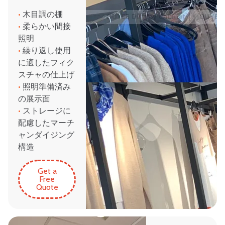
•
木目調の棚
•
柔らかい間接
照明
•
繰り返し使用
に適したフィク
スチャの仕上げ
•
照明準備済み
の展示面
•
ストレージに
配慮したマーチ
ャンダイジング
構造
Get a
Free
Quote