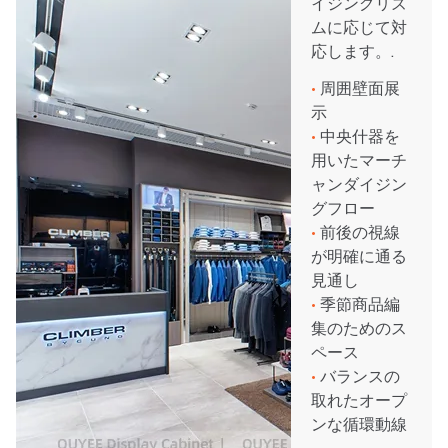
イジングリズ
ムに応じて対
応します。.
•
周囲壁面展
示
•
中央什器を
用いたマーチ
ャンダイジン
グフロー
•
前後の視線
が明確に通る
見通し
•
季節商品編
集のためのス
ペース
•
バランスの
取れたオープ
ンな循環動線