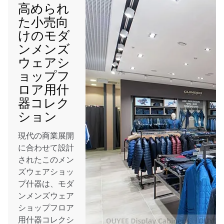
高められ
た小売向
けのモダ
ンメンズ
ウェアシ
ョップフ
ロア用什
器コレク
ション
現代の商業展開
に合わせて設計
されたこのメン
ズウェアショッ
プ什器は、モダ
ンメンズウェア
ショップフロア
用什器コレクシ