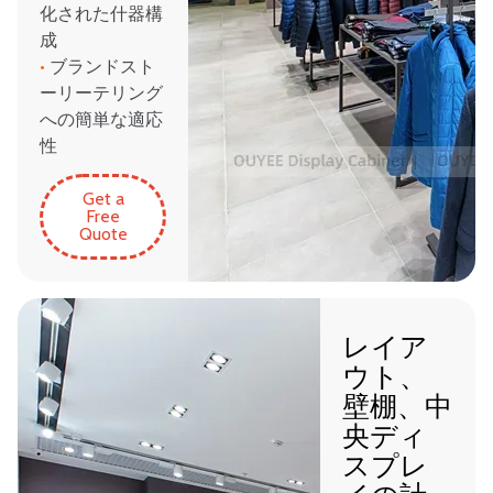
化された什器構
成
•
ブランドスト
ーリーテリング
への簡単な適応
性
Get a
Free
Quote
レイア
ウト、
壁棚、中
央ディ
スプレ
イの計