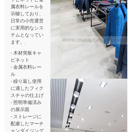
属衣料レールを
示唆しており、
日常の小売運営
に実用的なシス
テムとなってい
ます。.
•
木材突板キャ
ビネット
•
金属衣料レー
ル
•
繰り返し使用
に適したフィク
スチャの仕上げ
•
照明準備済み
の展示面
•
ストレージに
配慮したマーチ
ャンダイジング