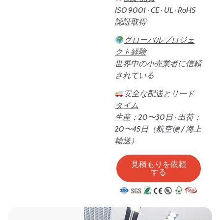
ISO 9001 · CE · UL · RoHS
認証取得
グローバルプロジェ
クト経験
世界中の小売業者に信頼
されている
安全な配送とリード
タイム
生産：20〜30日 · 出荷：
20〜45日（航空便 / 海上
輸送）
見積もりを依頼
する