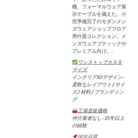
棚、フォーマルウェア展
示テーブルを備えた、小
売準備完了のモダンメン
ズウェアショップフロア
用什器コレクション。メ
ンズウェアブティックや
プレミアム向け。.
ワンストップカスタ
マイズ
インテリア3Dデザイン ·
柔軟なレイアウト / サイ
ズ / 材料 / ブランディン
グ
工場直販価格
仲介業者なし · 25年以上
の経験
認定品質