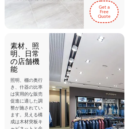
Get a
Free
Quote
素材、照
明、日常
の店舗機
能
照明、棚の奥行
き、什器の比率
は実用的な販売
促進に適した調
整が施されてい
ます。見える構
成は木材突板キ
ャビネットと金