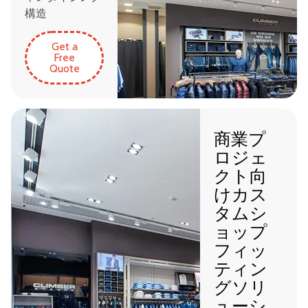
構造
Get a
Free
Quote
商業プ
ロジェ
クト向
けカス
タムシ
ョップ
フィッ
ティン
グソリ
ューシ