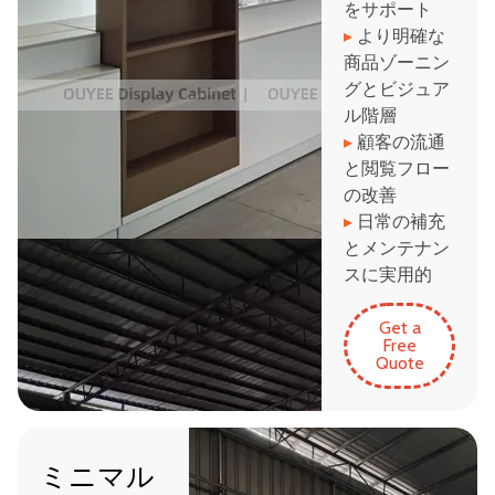
をサポート
▸
より明確な
商品ゾーニン
グとビジュア
ル階層
▸
顧客の流通
と閲覧フロー
の改善
▸
日常の補充
とメンテナン
スに実用的
Get a
Free
Quote
ミニマル