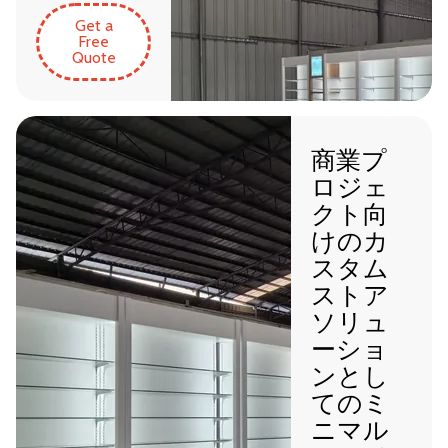
Get a
Free
Quote
商業プ
ロジェ
クト向
けのカ
スタム
ストア
ソリュ
ーショ
ンとし
てのミ
ニマル