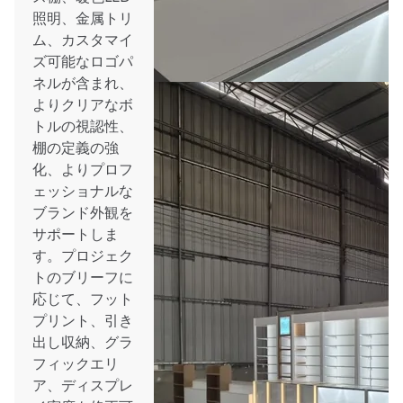
照明、金属トリ
ム、カスタマイ
ズ可能なロゴパ
ネルが含まれ、
よりクリアなボ
トルの視認性、
棚の定義の強
化、よりプロフ
ェッショナルな
ブランド外観を
サポートしま
す。プロジェク
トのブリーフに
応じて、フット
プリント、引き
出し収納、グラ
フィックエリ
ア、ディスプレ