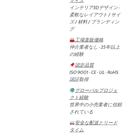
マイズ
インテリア3Dデザイン ·
柔軟なレイアウト / サイ
ズ / 材料 / ブランディン
グ
工場直販価格
仲介業者なし · 25年以上
の経験
認定品質
ISO 9001 · CE · UL · RoHS
認証取得
グローバルプロジェ
クト経験
世界中の小売業者に信頼
されている
安全な配送とリード
タイム