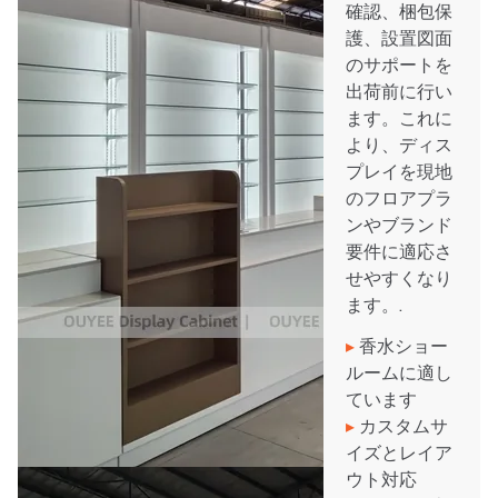
確認、梱包保
護、設置図面
のサポートを
出荷前に行い
ます。これに
より、ディス
プレイを現地
のフロアプラ
ンやブランド
要件に適応さ
せやすくなり
ます。.
▸
香水ショー
ルームに適し
ています
▸
カスタムサ
イズとレイア
ウト対応