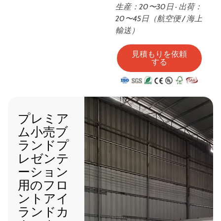
生産：20〜30日 · 出荷：
20〜45日（航空便 / 海上
輸送）
見積もりを依頼
する
プレミア
ム小売ブ
ランドプ
レゼンテ
ーション
用のフロ
ントアイ
ランドカ