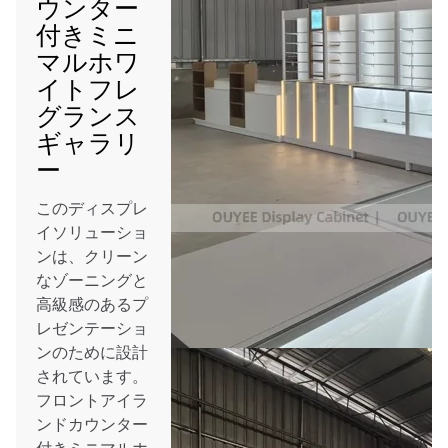
ウンター
付きミニ
マルホワ
イトフレ
グランス
ギャラリ
ー
このディスプレ
イソリューショ
ンは、クリーン
なゾーニングと
高級感のあるプ
レゼンテーショ
ンのために設計
されています。
フロントアイラ
ンドカウンター