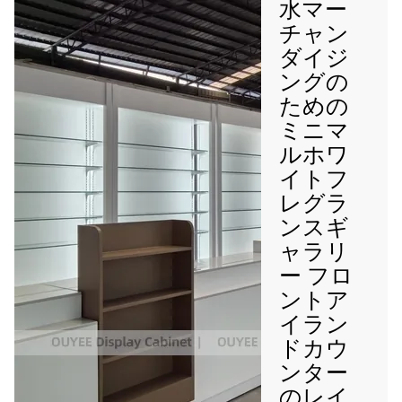
水マー
チャン
ダイジ
ングの
ための
ミニマ
ルホワ
イトフ
レグラ
ンスギ
ャラリ
ー フロ
ントア
イラン
ドカウ
ンター
のレイ