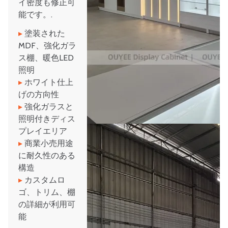
イ密度も修正可
能です。.
▸
塗装された
MDF、強化ガラ
ス棚、暖色LED
照明
▸
ホワイト仕上
げの方向性
▸
強化ガラスと
照明付きディス
プレイエリア
▸
商業小売用途
に耐久性のある
構造
▸
カスタムロ
ゴ、トリム、棚
の詳細が利用可
能