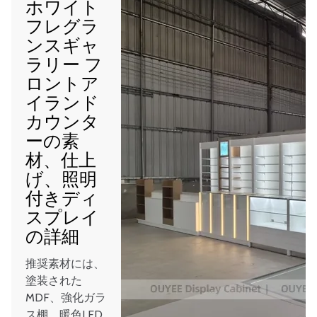
ホワイト
フレグラ
ンスギャ
ラリー フ
ロントア
イランド
カウンタ
ーの素
材、仕上
げ、照明
付きディ
スプレイ
の詳細
推奨素材には、
塗装された
MDF、強化ガラ
ス棚、暖色LED