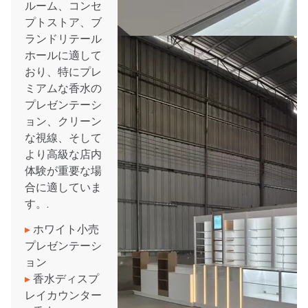
ルーム、コンセ
プトストア、ブ
ランドリテール
ホールに適して
おり、特にプレ
ミアムな香水の
プレゼンテーシ
ョン、クリーン
な視線、そして
より高級な店内
体験が重要な場
合に適していま
す。.
▸
ホワイト小売
プレゼンテーシ
ョン
▸
香水ディスプ
レイカウンター