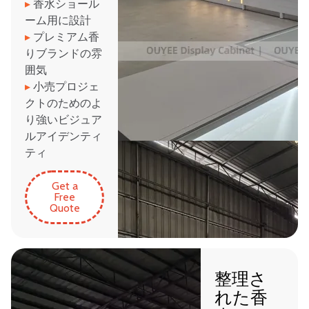
▸
香水ショール
ーム用に設計
▸
プレミアム香
りブランドの雰
囲気
▸
小売プロジェ
クトのためのよ
り強いビジュア
ルアイデンティ
ティ
Get a
Free
Quote
整理さ
れた香