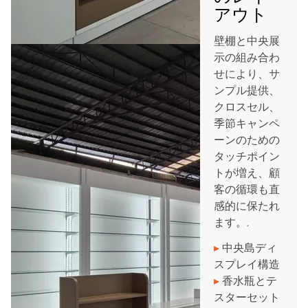
アウト
壁棚と中央展
示の組み合わ
せにより、サ
ンプル提供、
クロスセル、
季節キャンペ
ーンのための
タッチポイン
トが増え、顧
客の循環も直
感的に保たれ
ます。.
▸
中央島ディ
スプレイ構造
▸
香水瓶とテ
スターセット