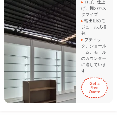
▸
ロゴ、仕上
げ、棚のカス
タマイズ
▸
輸出用のモ
ジュール式梱
包
▸
ブティッ
ク、ショール
ーム、モール
のカウンター
に適していま
す
Get a
Free
Quote