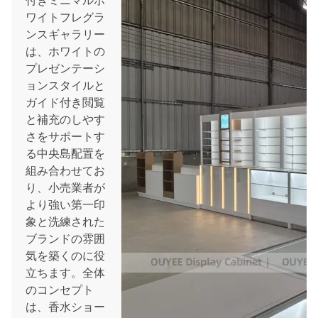
付きミニマルホ
ワイトフレグラ
ンスギャラリー
は、ホワイトの
プレゼンテーシ
ョンスタイルと
ガイド付き閲覧
と補充のしやす
さをサポートす
る中央島配置を
組み合わせてお
り、小売業者が
より強い第一印
象と洗練された
ブランドの雰囲
気を築くのに役
立ちます。全体
のコンセプト
は、香水ショー