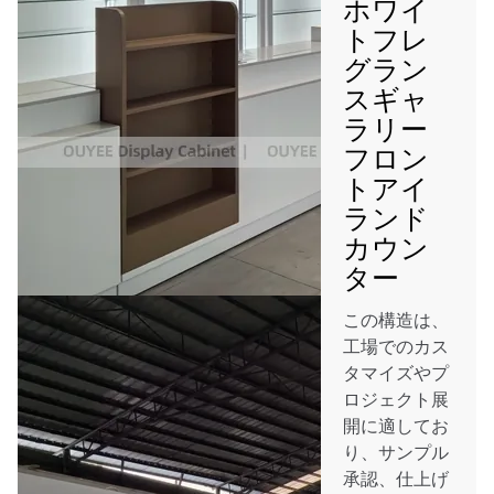
ホワイ
トフレ
グラン
スギャ
ラリー
フロン
トアイ
ランド
カウン
ター
この構造は、
工場でのカス
タマイズやプ
ロジェクト展
開に適してお
り、サンプル
承認、仕上げ