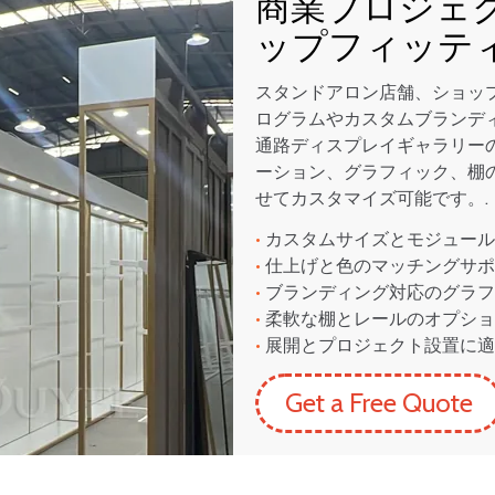
商業プロジェ
ップフィッテ
スタンドアロン店舗、ショッ
ログラムやカスタムブランデ
通路ディスプレイギャラリー
ーション、グラフィック、棚
せてカスタマイズ可能です。.
•
カスタムサイズとモジュール
•
仕上げと色のマッチングサポ
•
ブランディング対応のグラフ
•
柔軟な棚とレールのオプショ
•
展開とプロジェクト設置に適
Get a Free Quote