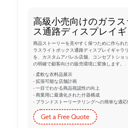
高級小売向けのガラス
ス通路ディスプレイギ
商品ストーリーを見やすく保つために作られ
ラスライトボックス通路ディスプレイギャラ
を、カスタムアパレル店舗、コンセプトショ
の明確で顧客向けの販売環境に変換します。.
•
柔軟な衣料品展示
•
拡張可能な店舗計画
•
一目でわかる商品視認性の向上
•
商業用に最適化された什器構成
•
ブランドストーリーテリングへの簡単な適応
Get a Free Quote