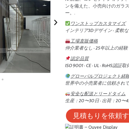
ンを備えた、小売向けのガラ
ー。.
ワンストップカスタマイズ
インテリア3Dデザイン · 柔軟なレ
工場直販価格
仲介業者なし · 25年以上の経験
認定品質
ISO 9001 · CE · UL · RoHS認証取
グローバルプロジェクト経
世界中の小売業者に信頼され
安全な配送とリードタイム
生産：20〜30日 · 出荷：20〜
見積もりを依頼