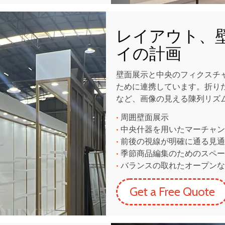
レイアウト、
イの計画
壁面展示と中央のフィクスチ
ために連携しています。折り
など、画像の見える陳列リズ
•
周囲壁面展示
•
中央什器を用いたマーチャン
•
前後の視線が明確に通る見通
•
季節商品編集のためのスペー
•
バランスの取れたオープンな
Get a Free Quote