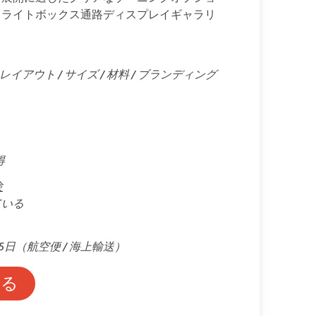
スライトボックス通路ディスプレイギャラリ
イアウト / サイズ / 材料 / ブランディング
得
験
ている
45日（航空便 / 海上輸送）
する