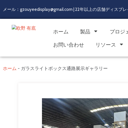
メール：gzouyeedisplay@gmail.com | 22年以上の店舗デ
ホーム
製品
プロジ
お問い合わせ
リソース
ホーム
-
ガラスライトボックス通路展示ギャラリー