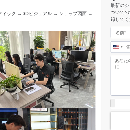
最新のシ
ついての
ック → 3Dビジュアル → ショップ図面 →
録してく
United
States
+1