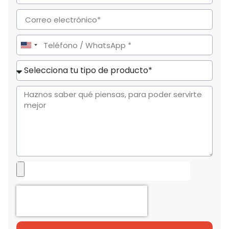
United
States
+1