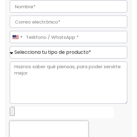
United
States
+1