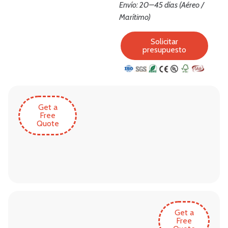
Envío: 20–45 días (Aéreo /
Marítimo)
Solicitar
presupuesto
Get a
Free
Quote
Get a
Free