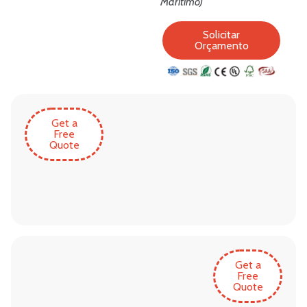
Marítimo)
Solicitar
Orçamento
Get a
Free
Quote
Get a
Free
Quote