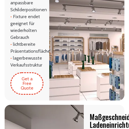
anpassbare
Schilderpositionen
•
Fixture endet
geeignet für
wiederholten
Gebrauch
•
lichtbereite
Präsentationsflächen
•
lagerbewusste
Verkaufsstruktur
Get a
Free
Quote
Maßgeschneid
Ladeneinrich