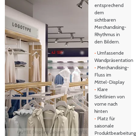
entsprechend
dem
sichtbaren
Merchandising-
Rhythmus in
den Bildern.
•
Umfassende
Wandpräsentation
•
Merchandising-
Fluss im
Mittel-Display
•
Klare
Sichtlinien von
vorne nach
hinten
•
Platz für
saisonale
Produktbearbeitun