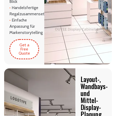
Blick
•
Handelsfertige
Regalzusammensetzung
•
Einfache
Anpassung für
Markenstorytelling
Get a
Free
Quote
Layout-,
Wandbays-
und
Mittel-
Display-
Planung