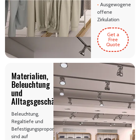
•
Ausgewogene
offene
Zirkulation
Get a
Free
Quote
Materialien,
Beleuchtung
und
Alltagsgeschäftsfunktion
Beleuchtung,
Regaltiefe und
Befestigungsproportionen
sind auf