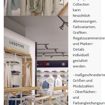
Collection
kann
hinsichtlich
Abmessungen,
Farbvarianten,
Grafiken,
Regalzusammenste
und Marken-
Details
individuell
gestaltet
werden.
•
maßgeschneidert
Größen und
Modulzahlen
•
Oberflächen-
und
Farbangleichungsun