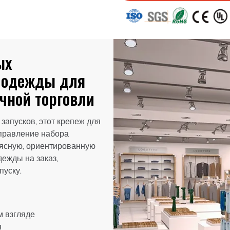
ых
 одежды для
чной торговли
апусков, этот крепеж для
правление набора
ясную, ориентированную
дежды на заказ,
пуску.
 взгляде
я