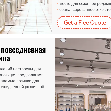
•
место для сезонной редакц
•
сбалансированное открыто
Get a Free Quote
 повседневная
ина
плений настроены для
мпозиция предполагает
иваемые позиции для
я ежедневной розничной