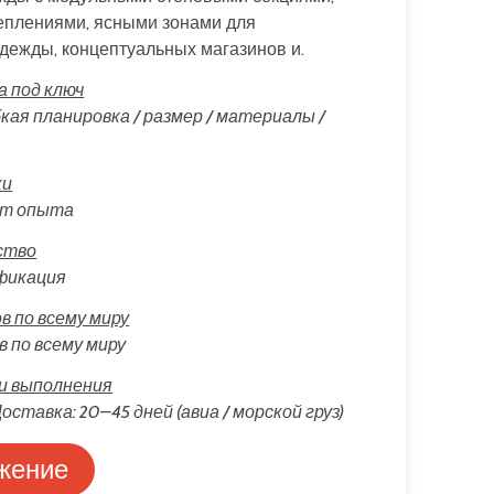
еплениями, ясными зонами для
дежды, концептуальных магазинов и.
 под ключ
кая планировка / размер / материалы /
ки
лет опыта
ство
тификация
 по всему миру
 по всему миру
ки выполнения
оставка: 20–45 дней (авиа / морской груз)
жение