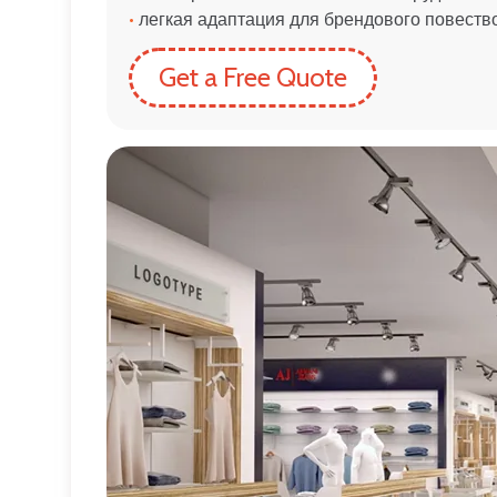
•
легкая адаптация для брендового повеств
Get a Free Quote