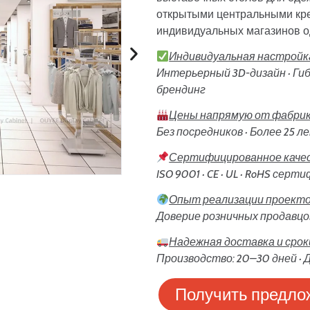
открытыми центральными кр
индивидуальных магазинов о
Индивидуальная настройка
Интерьерный 3D-дизайн · Гиб
брендинг
Цены напрямую от фабри
Без посредников · Более 25 
Сертифицированное каче
ISO 9001 · CE · UL · RoHS сер
Опыт реализации проектов
Доверие розничных продавцов
Надежная доставка и сро
Производство: 20–30 дней · Д
Получить предло