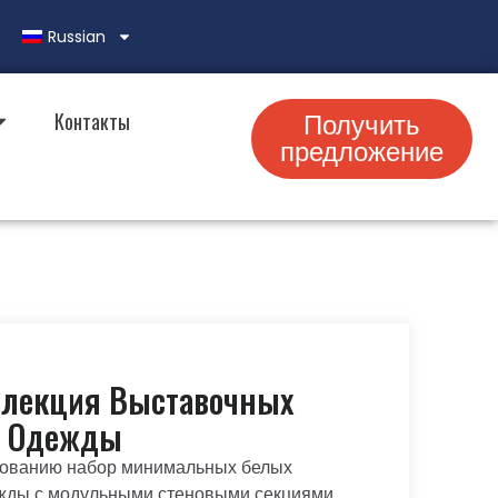
Russian
Контакты
Получить
предложение
лекция Выставочных
й Одежды
зованию набор минимальных белых
жды с модульными стеновыми секциями,