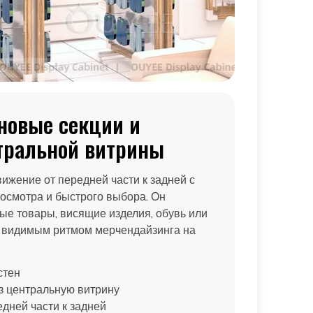
новые секции и
тральной витрины
ижение от передней части к задней с
осмотра и быстрого выбора. Он
е товары, висящие изделия, обувь или
с видимым ритмом мерчендайзинга на
стен
з центральную витрину
дней части к задней