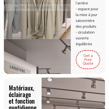
l'arrière
•
espace pour
la mise à jour
saisonnière
des produits
•
circulation
ouverte
équilibrée
Get a
Free
Quote
Matériaux,
éclairage
et fonction
quotidienne