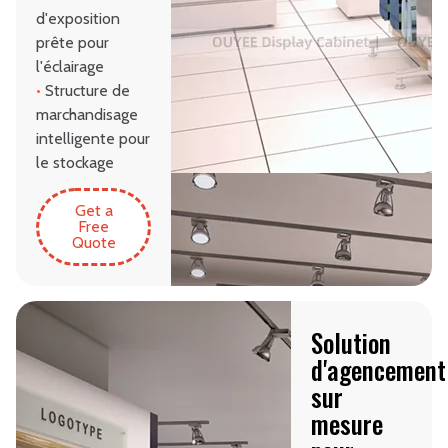
d'exposition
prête pour
l'éclairage
•
Structure de
marchandisage
intelligente pour
le stockage
Get a
Free
Quote
Solution
d'agencement
sur
mesure